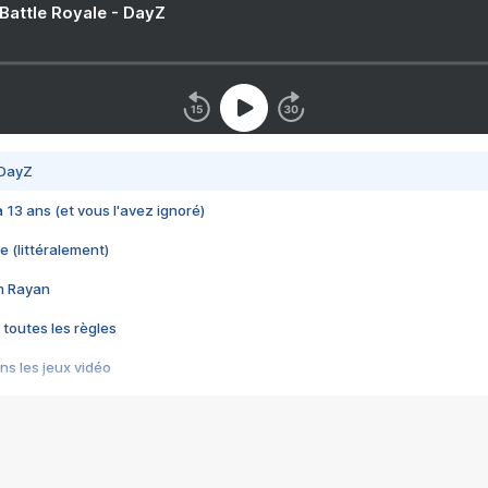
 Battle Royale - DayZ
 DayZ
 a 13 ans (et vous l'avez ignoré)
e (littéralement)
im Rayan
 toutes les règles
s les jeux vidéo
us choquant de Rockstar ? - Le scandale BULLY
e plus moche de Steam
du RÊVE tourne au CAUCHEMAR