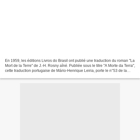
En 1959, les éditions Livros do Brasil ont publié une traduction du roman "La
Mort de la Terre" de J.-H. Rosny aîné. Publiée sous le titre "A Morte da Terra",
cette traduction portugaise de Mário-Henrique Leiria, porte le n°53 de la
collection Argonauta. [Portugal]...