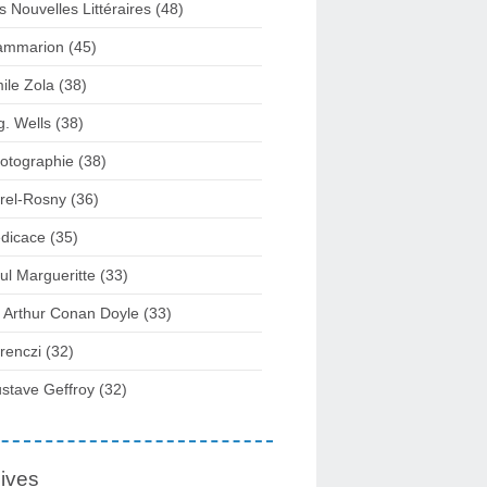
s Nouvelles Littéraires (48)
ammarion (45)
ile Zola (38)
g. Wells (38)
otographie (38)
rel-Rosny (36)
dicace (35)
ul Margueritte (33)
r Arthur Conan Doyle (33)
renczi (32)
stave Geffroy (32)
ives