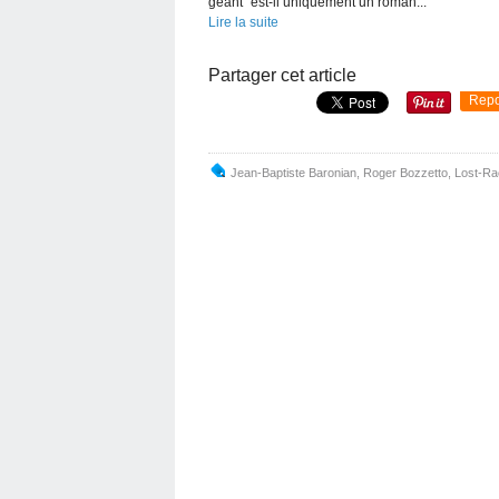
géant" est-il uniquement un roman...
Lire la suite
Partager cet article
Repo
Jean-Baptiste Baronian
,
Roger Bozzetto
,
Lost-Ra