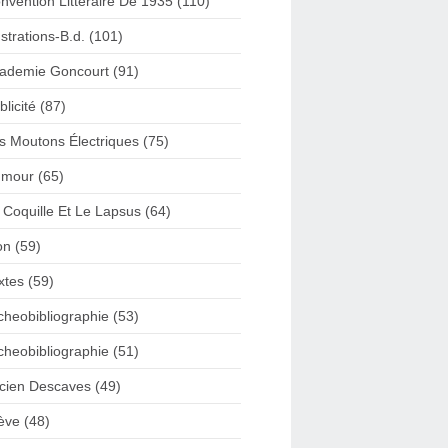
nvention Litteraire De 1935 (110)
lustrations-B.d. (101)
ademie Goncourt (91)
blicité (87)
s Moutons Électriques (75)
mour (65)
 Coquille Et Le Lapsus (64)
on (59)
xtes (59)
cheobibliographie (53)
cheobibliographie (51)
cien Descaves (49)
ève (48)