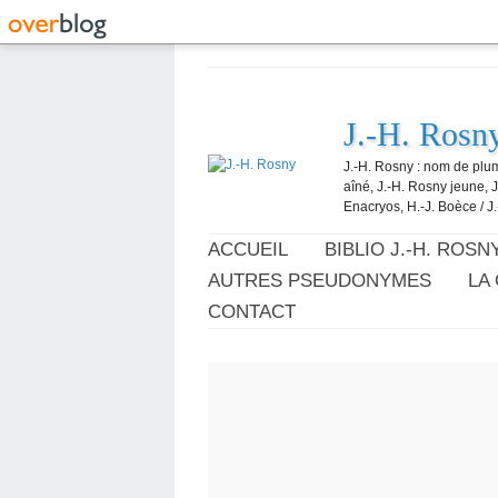
J.-H. Rosn
J.-H. Rosny : nom de plum
aîné, J.-H. Rosny jeune, 
Enacryos, H.-J. Boèce / J.
ACCUEIL
BIBLIO J.-H. ROSN
AUTRES PSEUDONYMES
LA
CONTACT