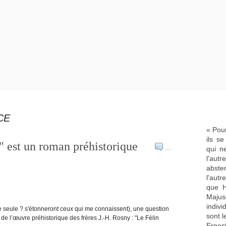
CE
« Pour
ils s
" est un roman préhistorique
…
qui n
l'aut
abste
l'aut
que H
Majus
indivi
 seule ? s'étonneront ceux qui me connaissent), une question
sont l
s de l’œuvre préhistorique des frères J.-H. Rosny : "Le Félin
Ernes