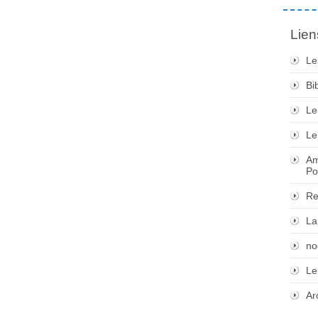
Lien
Le
Bi
Le
Le
Am
Po
Re
La
no
Le
Ar