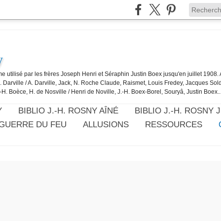
y
e utilisé par les frères Joseph Henri et Séraphin Justin Boex jusqu'en juillet 1908
J. Darville / A. Darville, Jack, N. Roche Claude, Raismet, Louis Fredey, Jacques Sol
-H. Boèce, H. de Nosville / Henri de Noville, J.-H. Boex-Borel, Souryâ, Justin Boex..
Y
BIBLIO J.-H. ROSNY AÎNÉ
BIBLIO J.-H. ROSNY 
 GUERRE DU FEU
ALLUSIONS
RESSOURCES