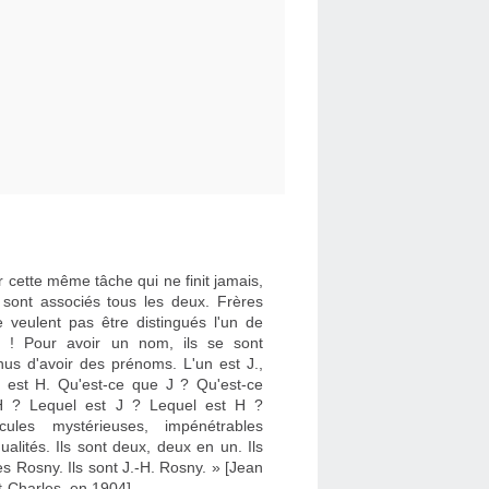
 cette même tâche qui ne finit jamais,
e sont associés tous les deux. Frères
e veulent pas être distingués l'un de
re ! Pour avoir un nom, ils se sont
nus d'avoir des prénoms. L'un est J.,
re est H. Qu'est-ce que J ? Qu'est-ce
 ? Lequel est J ? Lequel est H ?
cules mystérieuses, impénétrables
dualités. Ils sont deux, deux en un. Ils
es Rosny. Ils sont J.-H. Rosny. » [Jean
t-Charles, en 1904]