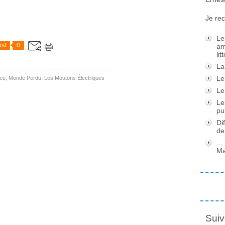
Je rec
Le
st
0
am
li
La
Le
ce
,
Monde Perdu
,
Les Moutons Électriques
Le
Le
pu
Di
de
..
Ma
Suiv