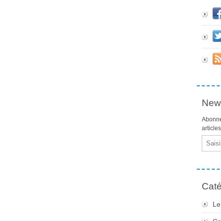
News
Abonne
article
Email
Caté
Le