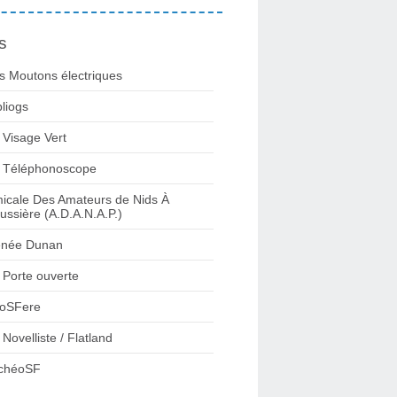
s
s Moutons électriques
bliogs
 Visage Vert
 Téléphonoscope
icale Des Amateurs de Nids À
ussière (A.D.A.N.A.P.)
née Dunan
 Porte ouverte
oSFere
 Novelliste / Flatland
chéoSF