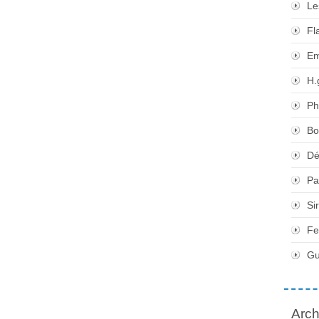
Le
Fl
Em
H.
Ph
Bo
Dé
Pa
Si
Fe
Gu
Arch