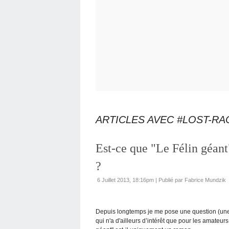
ARTICLES AVEC #LOST-RA
Est-ce que "Le Félin géant
?
6 Juillet 2013, 18:16pm
|
Publié par Fabrice Mundzik
Depuis longtemps je me pose une question (une
qui n'a d'ailleurs d’intérêt que pour les amateur