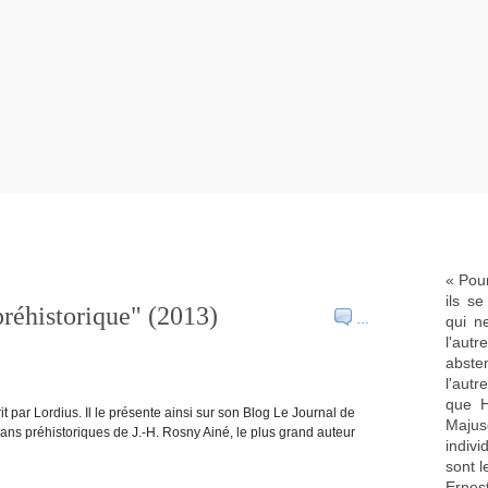
« Pour
ils s
réhistorique" (2013)
…
qui n
l'aut
abste
l'aut
que H
t par Lordius. Il le présente ainsi sur son Blog Le Journal de
Majus
 romans préhistoriques de J.-H. Rosny Ainé, le plus grand auteur
indivi
sont l
Ernes