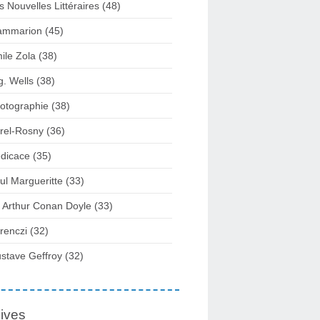
s Nouvelles Littéraires (48)
ammarion (45)
ile Zola (38)
g. Wells (38)
otographie (38)
rel-Rosny (36)
dicace (35)
ul Margueritte (33)
r Arthur Conan Doyle (33)
renczi (32)
stave Geffroy (32)
ives