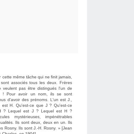
 cette même tâche qui ne finit jamais,
e sont associés tous les deux. Frères
e veulent pas être distingués l'un de
re ! Pour avoir un nom, ils se sont
nus d'avoir des prénoms. L'un est J.,
re est H. Qu'est-ce que J ? Qu'est-ce
 ? Lequel est J ? Lequel est H ?
cules mystérieuses, impénétrables
dualités. Ils sont deux, deux en un. Ils
es Rosny. Ils sont J.-H. Rosny. » [Jean
t-Charles, en 1904]