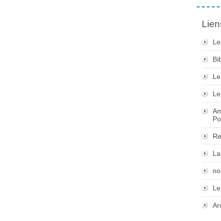
Lien
Le
Bi
Le
Le
Am
Po
Re
La
no
Le
Ar