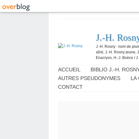
J.-H. Rosn
J.-H. Rosny : nom de plum
aîné, J.-H. Rosny jeune, 
Enacryos, H.-J. Boèce / J.
ACCUEIL
BIBLIO J.-H. ROSN
AUTRES PSEUDONYMES
LA
CONTACT