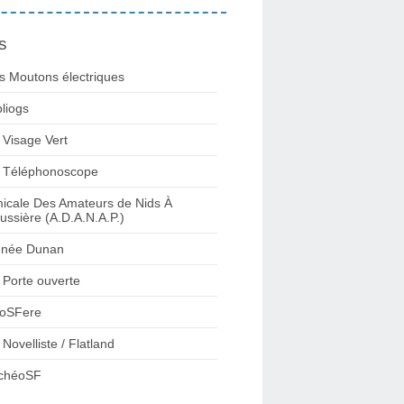
s
s Moutons électriques
bliogs
 Visage Vert
 Téléphonoscope
icale Des Amateurs de Nids À
ussière (A.D.A.N.A.P.)
née Dunan
 Porte ouverte
oSFere
 Novelliste / Flatland
chéoSF