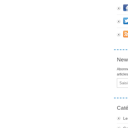
News
Abonne
article
Email
Caté
Le