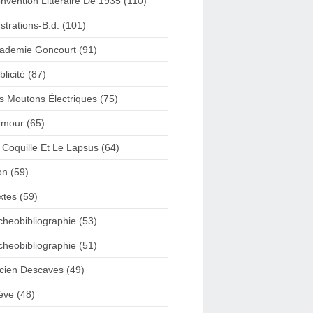
nvention Litteraire De 1935 (110)
lustrations-B.d. (101)
ademie Goncourt (91)
blicité (87)
s Moutons Électriques (75)
mour (65)
 Coquille Et Le Lapsus (64)
on (59)
xtes (59)
cheobibliographie (53)
cheobibliographie (51)
cien Descaves (49)
ève (48)