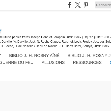
y
e utilisé par les frères Joseph Henri et Séraphin Justin Boex jusqu'en juillet 1908
J. Darville / A. Darville, Jack, N. Roche Claude, Raismet, Louis Fredey, Jacques Sol
-H. Boèce, H. de Nosville / Henri de Noville, J.-H. Boex-Borel, Souryâ, Justin Boex..
Y
BIBLIO J.-H. ROSNY AÎNÉ
BIBLIO J.-H. ROSNY 
 GUERRE DU FEU
ALLUSIONS
RESSOURCES