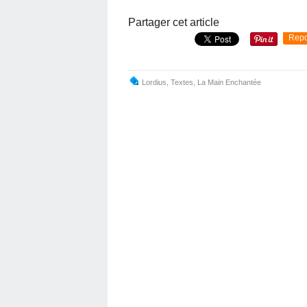
Partager cet article
Repo
Lordius
,
Textes
,
La Main Enchantée