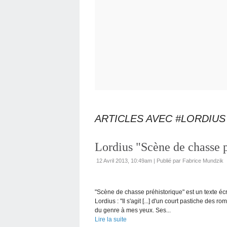
ARTICLES AVEC #LORDIUS
Lordius "Scène de chasse p
12 Avril 2013, 10:49am
|
Publié par Fabrice Mundzik
"Scène de chasse préhistorique" est un texte écri
Lordius : "Il s'agit [...] d'un court pastiche des
du genre à mes yeux. Ses...
Lire la suite