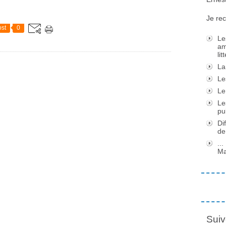
Je rec
st
0
Le
am
li
La
Le
Le
Le
pu
Di
de
..
Ma
Suiv