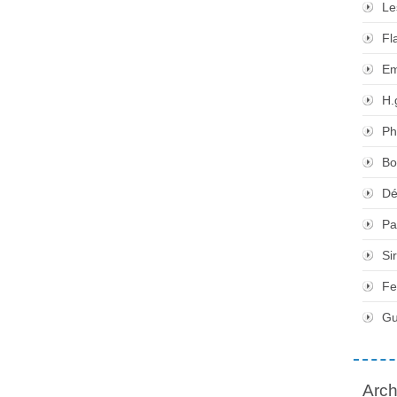
Le
Fl
Em
H.
Ph
Bo
Dé
Pa
Si
Fe
Gu
Arch