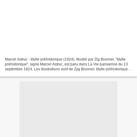
Marcel Astruc - Idylle préhistorique (1924). Illustré par Zig Brunner. "Idylle
préhistorique", signé Marcel Astruc, est paru dans La Vie parisienne du 13
septembre 1924. Les illustrations sont de Zyg Brunner. Idylle préhistorique
Une allée dans la forêt...