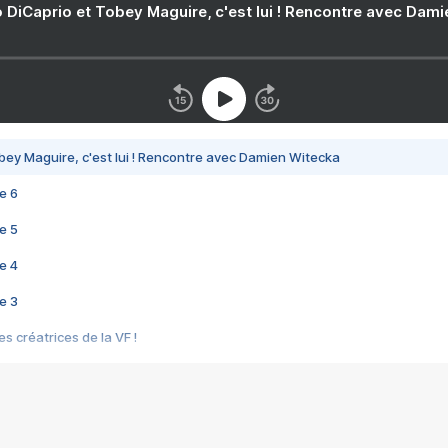
 DiCaprio et Tobey Maguire, c'est lui ! Rencontre avec Dam
bey Maguire, c'est lui ! Rencontre avec Damien Witecka
e 6
e 5
e 4
e 3
s créatrices de la VF !
e 2
e 1
e Mektoub My Love arrive enfin ! Rencontre avec Shaïn Boumedine et Sal