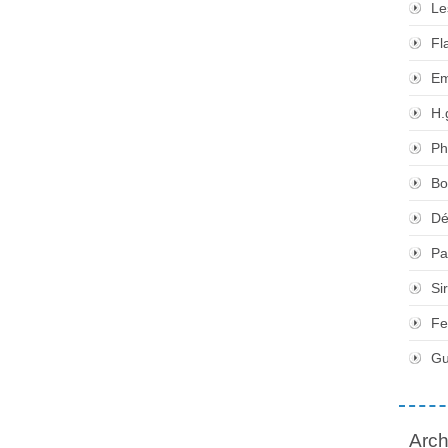
Le
Fl
Em
H.
Ph
Bo
Dé
Pa
Si
Fe
Gu
Arch