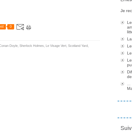
Je rec
Le
st
0
am
li
La
Le
 Conan Doyle
,
Sherlock Holmes
,
Le Visage Vert
,
Scotland Yard
,
Le
Le
pu
Di
de
..
Ma
Suiv