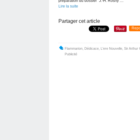
préparation du dossier "J.-H. Rosny :...
Lire la suite
Partager cet article
Repo
Flammarion
,
Dédicace
,
L'ere Nouvelle
,
Sir Arthur
Publicité