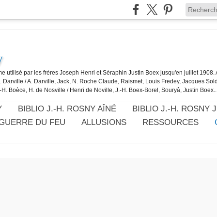
y
e utilisé par les frères Joseph Henri et Séraphin Justin Boex jusqu'en juillet 1908
J. Darville / A. Darville, Jack, N. Roche Claude, Raismet, Louis Fredey, Jacques Sol
-H. Boèce, H. de Nosville / Henri de Noville, J.-H. Boex-Borel, Souryâ, Justin Boex..
Y
BIBLIO J.-H. ROSNY AÎNÉ
BIBLIO J.-H. ROSNY 
 GUERRE DU FEU
ALLUSIONS
RESSOURCES