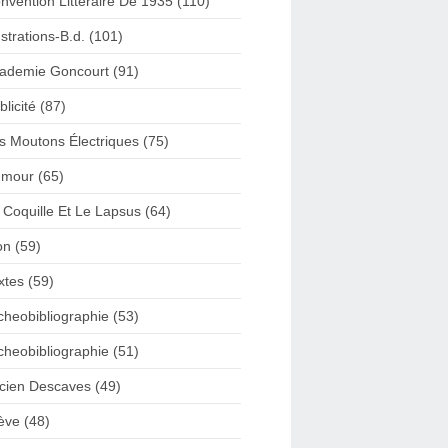
nvention Litteraire De 1935 (110)
lustrations-B.d. (101)
ademie Goncourt (91)
blicité (87)
s Moutons Électriques (75)
mour (65)
 Coquille Et Le Lapsus (64)
on (59)
xtes (59)
cheobibliographie (53)
cheobibliographie (51)
cien Descaves (49)
ève (48)