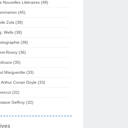
s Nouvelles Littéraires (48)
ammarion (45)
ile Zola (38)
g. Wells (38)
otographie (38)
rel-Rosny (36)
dicace (35)
ul Margueritte (33)
r Arthur Conan Doyle (33)
renczi (32)
stave Geffroy (32)
ives