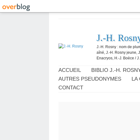
J.-H. Rosn
J.-H. Rosny : nom de plum
aîné, J.-H. Rosny jeune, 
Enacryos, H.-J. Boèce / J.
ACCUEIL
BIBLIO J.-H. ROSN
AUTRES PSEUDONYMES
LA
CONTACT