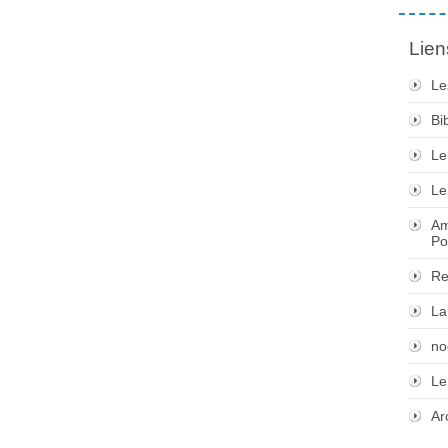
Lien
Le
Bi
Le
Le
Am
Po
Re
La
no
Le
Ar