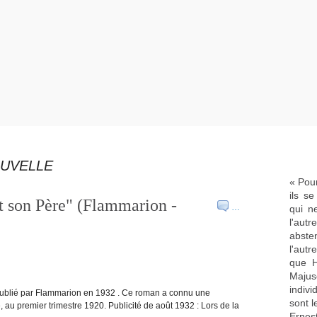
OUVELLE
« Pour
ils s
t son Père" (Flammarion -
…
qui n
l'aut
abste
l'aut
que H
Majus
indivi
t publié par Flammarion en 1932 . Ce roman a connu une
sont l
 au premier trimestre 1920. Publicité de août 1932 : Lors de la
Ernes