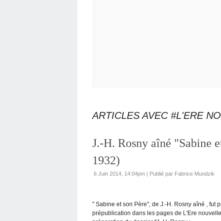
ARTICLES AVEC #L'ERE N
J.-H. Rosny aîné "Sabine e
1932)
6 Juin 2014, 14:04pm
|
Publié par Fabrice Mundzik
" Sabine et son Père", de J.-H. Rosny aîné , fu
prépublication dans les pages de L'Ere nouvelle,