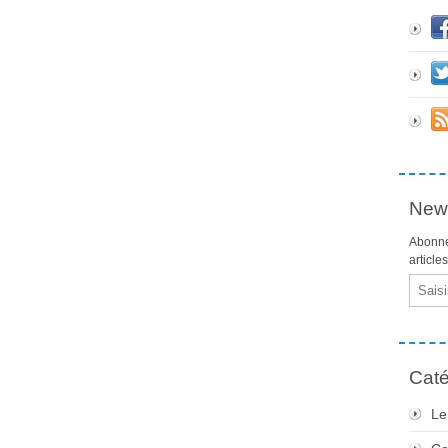
News
Abonne
article
Email
Caté
Le