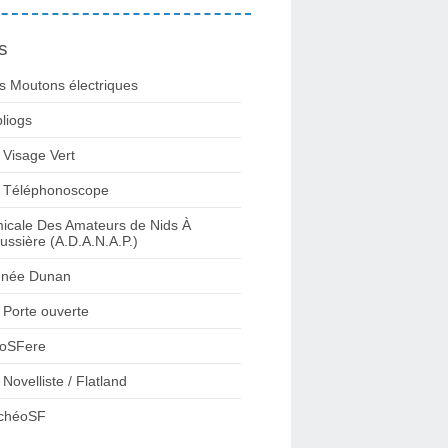
s
s Moutons électriques
bliogs
 Visage Vert
 Téléphonoscope
icale Des Amateurs de Nids À
ussière (A.D.A.N.A.P.)
née Dunan
 Porte ouverte
oSFere
 Novelliste / Flatland
chéoSF