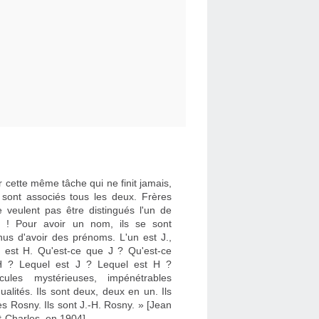
 cette même tâche qui ne finit jamais,
e sont associés tous les deux. Frères
e veulent pas être distingués l'un de
re ! Pour avoir un nom, ils se sont
nus d'avoir des prénoms. L'un est J.,
re est H. Qu'est-ce que J ? Qu'est-ce
 ? Lequel est J ? Lequel est H ?
cules mystérieuses, impénétrables
dualités. Ils sont deux, deux en un. Ils
es Rosny. Ils sont J.-H. Rosny. » [Jean
t-Charles, en 1904]