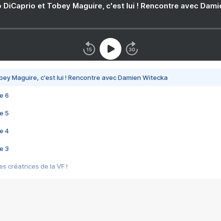
 DiCaprio et Tobey Maguire, c'est lui ! Rencontre avec Dam
bey Maguire, c'est lui ! Rencontre avec Damien Witecka
e 6
e 5
e 4
e 3
s créatrices de la VF !
e 2
e 1
e Mektoub My Love arrive enfin ! Rencontre avec Shaïn Boumedine et Sal