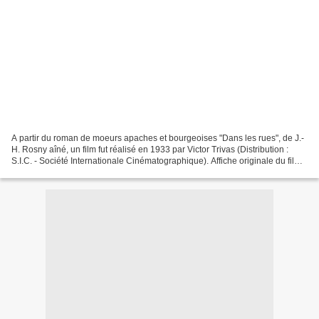
A partir du roman de moeurs apaches et bourgeoises "Dans les rues", de J.-
H. Rosny aîné, un film fut réalisé en 1933 par Victor Trivas (Distribution :
S.I.C. - Société Internationale Cinématographique). Affiche originale du film
au format 120 x 160 cm....