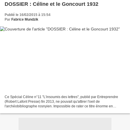
DOSSIER : Céline et le Goncourt 1932
Publié le 16/02/2015 à 15:54
Par
Fabrice Mundzik
Ce Spécial Céline n°11 "L'insoumis des lettres", publié par Entreprendre
(Robert Lafont Presse) fin 2013, ne pouvait qu'attirer l'oeil de
l'archéobibliographe rosnyien. Impossible de rater ce titre énorme en
couverture : "Comment on lui a refusé le Goncourt...