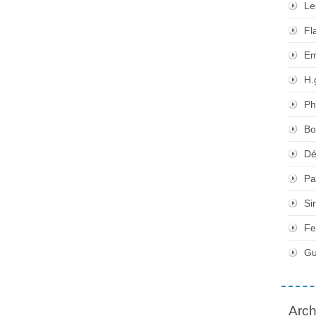
Le
Fl
Em
H.
Ph
Bo
Dé
Pa
Si
Fe
Gu
Arch