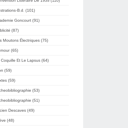
nvention Litteraire De 1935 (110)
lustrations-B.d. (101)
ademie Goncourt (91)
blicité (87)
s Moutons Électriques (75)
mour (65)
 Coquille Et Le Lapsus (64)
on (59)
xtes (59)
cheobibliographie (53)
cheobibliographie (51)
cien Descaves (49)
ève (48)