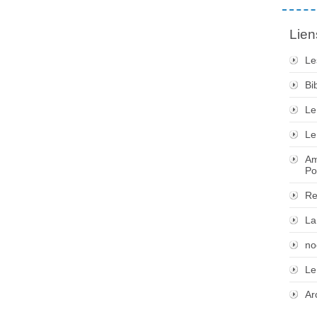
Lien
Le
Bi
Le
Le
Am
Po
Re
La
no
Le
Ar