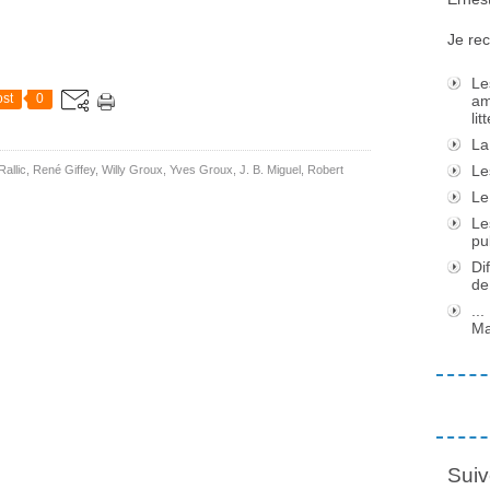
Je rec
Le
st
0
am
li
La
Le
Rallic
,
René Giffey
,
Willy Groux
,
Yves Groux
,
J. B. Miguel
,
Robert
Le
Le
pu
Di
de
..
Ma
Suiv