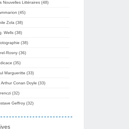
s Nouvelles Littéraires (48)
ammarion (45)
ile Zola (38)
g. Wells (38)
otographie (38)
rel-Rosny (36)
dicace (35)
ul Margueritte (33)
r Arthur Conan Doyle (33)
renczi (32)
stave Geffroy (32)
ives