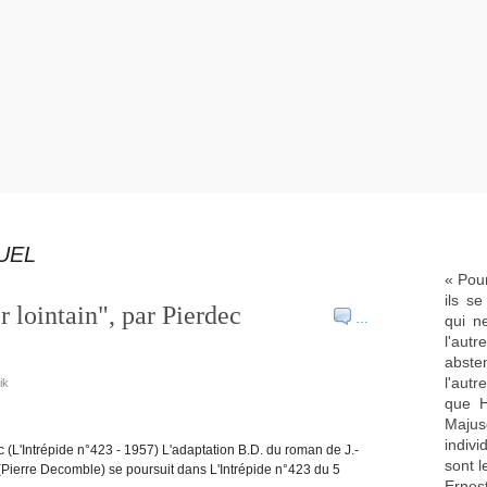
GUEL
« Pour
ils s
 lointain", par Pierdec
…
qui n
l'aut
abste
l'aut
ik
que H
Majus
indivi
c (L'Intrépide n°423 - 1957) L'adaptation B.D. du roman de J.-
sont l
 (Pierre Decomble) se poursuit dans L'Intrépide n°423 du 5
Ernes