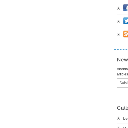
News
Abonne
article
Email
Caté
Le