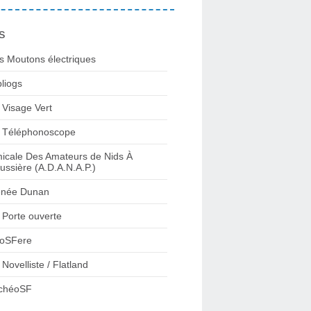
s
s Moutons électriques
bliogs
 Visage Vert
 Téléphonoscope
icale Des Amateurs de Nids À
ussière (A.D.A.N.A.P.)
née Dunan
 Porte ouverte
oSFere
 Novelliste / Flatland
chéoSF