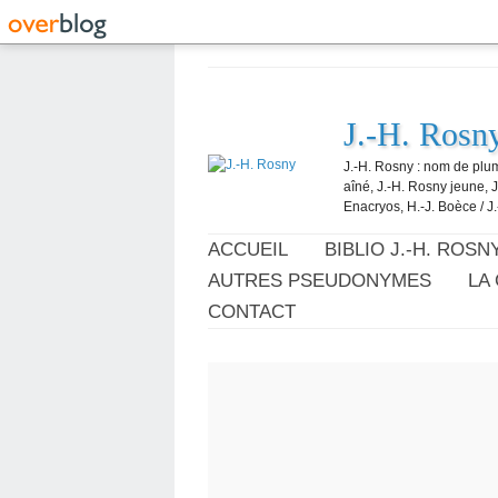
J.-H. Rosn
J.-H. Rosny : nom de plum
aîné, J.-H. Rosny jeune, 
Enacryos, H.-J. Boèce / J.
ACCUEIL
BIBLIO J.-H. ROSN
AUTRES PSEUDONYMES
LA
CONTACT