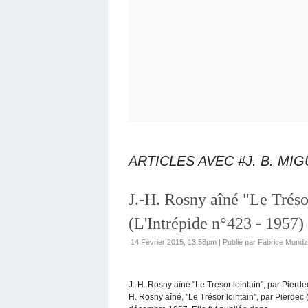
ARTICLES AVEC #J. B. MI
J.-H. Rosny aîné "Le Trésor
(L'Intrépide n°423 - 1957)
14 Février 2015, 13:58pm
|
Publié par Fabrice Mundz
J.-H. Rosny aîné "Le Trésor lointain", par Pierde
H. Rosny aîné, "Le Trésor lointain", par Pierdec