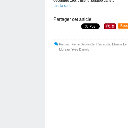
décembre 1957. Elle fut publiée dans...
Lire la suite
Partager cet article
Repo
Pierdec
,
Pierre Decomble
,
L'intrépide
,
Etienne Le 
Moreau
,
Yves Dartois