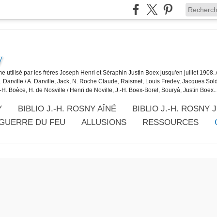
y
e utilisé par les frères Joseph Henri et Séraphin Justin Boex jusqu'en juillet 1908
J. Darville / A. Darville, Jack, N. Roche Claude, Raismet, Louis Fredey, Jacques Sol
-H. Boèce, H. de Nosville / Henri de Noville, J.-H. Boex-Borel, Souryâ, Justin Boex..
Y
BIBLIO J.-H. ROSNY AÎNÉ
BIBLIO J.-H. ROSNY 
 GUERRE DU FEU
ALLUSIONS
RESSOURCES