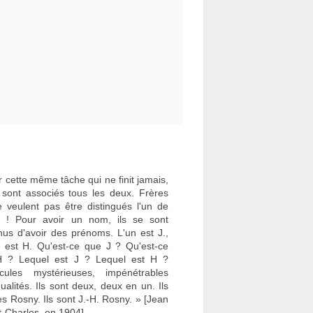
 cette même tâche qui ne finit jamais,
e sont associés tous les deux. Frères
e veulent pas être distingués l'un de
re ! Pour avoir un nom, ils se sont
nus d'avoir des prénoms. L'un est J.,
re est H. Qu'est-ce que J ? Qu'est-ce
 ? Lequel est J ? Lequel est H ?
cules mystérieuses, impénétrables
dualités. Ils sont deux, deux en un. Ils
es Rosny. Ils sont J.-H. Rosny. » [Jean
t-Charles, en 1904]