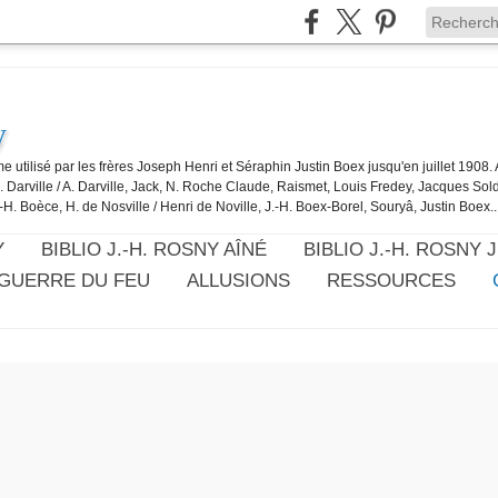
y
e utilisé par les frères Joseph Henri et Séraphin Justin Boex jusqu'en juillet 1908
J. Darville / A. Darville, Jack, N. Roche Claude, Raismet, Louis Fredey, Jacques Sol
-H. Boèce, H. de Nosville / Henri de Noville, J.-H. Boex-Borel, Souryâ, Justin Boex..
Y
BIBLIO J.-H. ROSNY AÎNÉ
BIBLIO J.-H. ROSNY 
 GUERRE DU FEU
ALLUSIONS
RESSOURCES