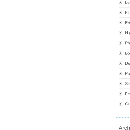
Le
Fl
Em
H.
Ph
Bo
Dé
Pa
Si
Fe
Gu
Arch