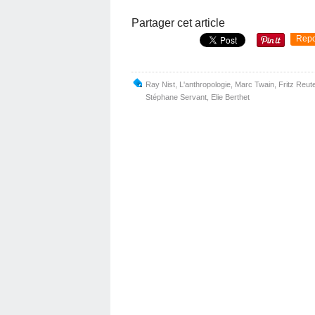
Partager cet article
Repo
Ray Nist
,
L'anthropologie
,
Marc Twain
,
Fritz Reut
Stéphane Servant
,
Elie Berthet