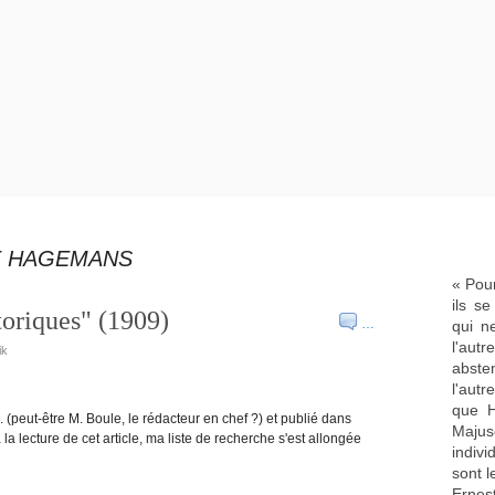
E HAGEMANS
« Pour
ils s
oriques" (1909)
…
qui n
l'aut
ik
abste
l'aut
que H
. (peut-être M. Boule, le rédacteur en chef ?) et publié dans
Majus
a lecture de cet article, ma liste de recherche s'est allongée
indivi
sont l
Ernes