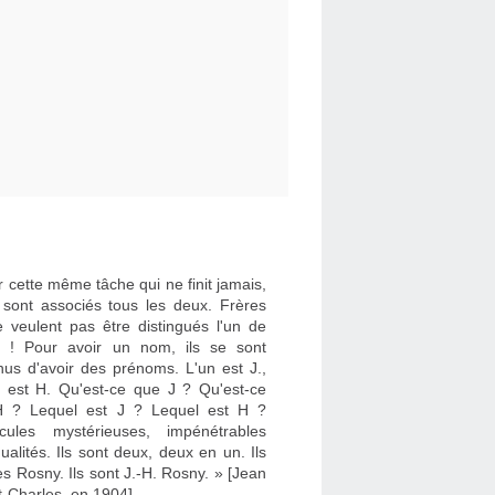
 cette même tâche qui ne finit jamais,
e sont associés tous les deux. Frères
e veulent pas être distingués l'un de
re ! Pour avoir un nom, ils se sont
nus d'avoir des prénoms. L'un est J.,
re est H. Qu'est-ce que J ? Qu'est-ce
 ? Lequel est J ? Lequel est H ?
cules mystérieuses, impénétrables
dualités. Ils sont deux, deux en un. Ils
es Rosny. Ils sont J.-H. Rosny. » [Jean
t-Charles, en 1904]