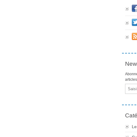
News
Abonne
article
Email
Caté
Le