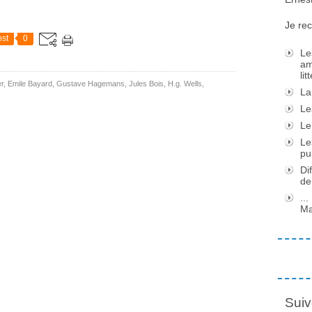
Je rec
st
0
Le
am
li
er
,
Emile Bayard
,
Gustave Hagemans
,
Jules Bois
,
H.g. Wells
,
La
Le
Le
Le
pu
Di
de
..
Ma
Suiv