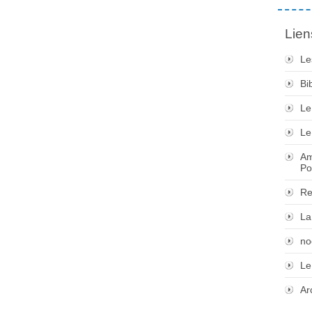
Lien
Le
Bi
Le
Le
Am
Po
Re
La
no
Le
Ar