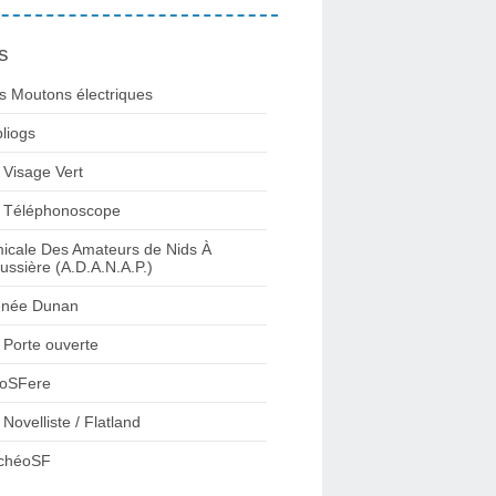
s
s Moutons électriques
bliogs
 Visage Vert
 Téléphonoscope
icale Des Amateurs de Nids À
ussière (A.D.A.N.A.P.)
née Dunan
 Porte ouverte
oSFere
 Novelliste / Flatland
chéoSF