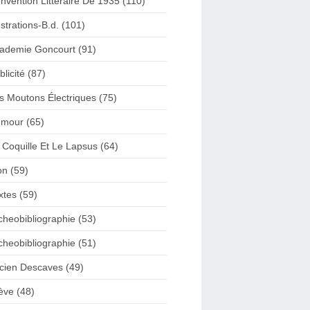
nvention Litteraire De 1935 (110)
lustrations-B.d. (101)
ademie Goncourt (91)
blicité (87)
s Moutons Électriques (75)
mour (65)
 Coquille Et Le Lapsus (64)
on (59)
xtes (59)
cheobibliographie (53)
cheobibliographie (51)
cien Descaves (49)
ève (48)