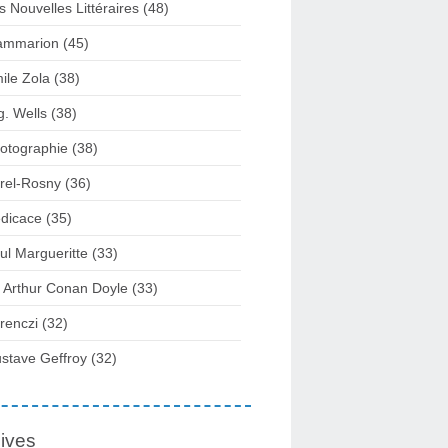
s Nouvelles Littéraires (48)
ammarion (45)
ile Zola (38)
g. Wells (38)
otographie (38)
rel-Rosny (36)
dicace (35)
ul Margueritte (33)
r Arthur Conan Doyle (33)
renczi (32)
stave Geffroy (32)
ives