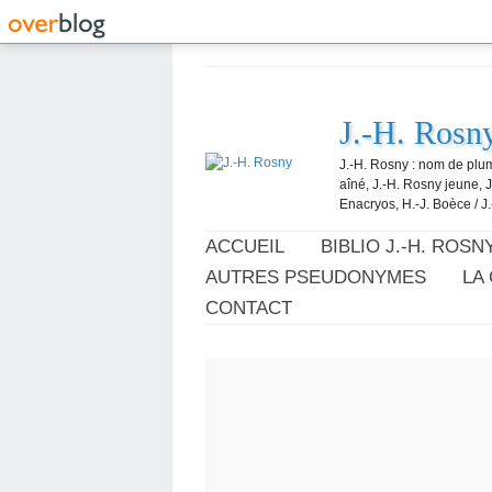
J.-H. Rosn
J.-H. Rosny : nom de plum
aîné, J.-H. Rosny jeune, 
Enacryos, H.-J. Boèce / J.
ACCUEIL
BIBLIO J.-H. ROSN
AUTRES PSEUDONYMES
LA
CONTACT