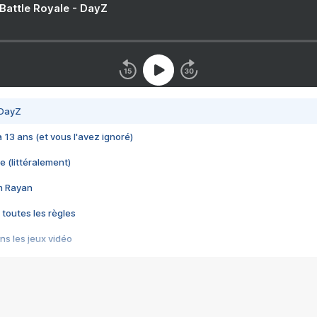
 Battle Royale - DayZ
 DayZ
 a 13 ans (et vous l'avez ignoré)
e (littéralement)
im Rayan
 toutes les règles
s les jeux vidéo
us choquant de Rockstar ? - Le scandale BULLY
e plus moche de Steam
du RÊVE tourne au CAUCHEMAR