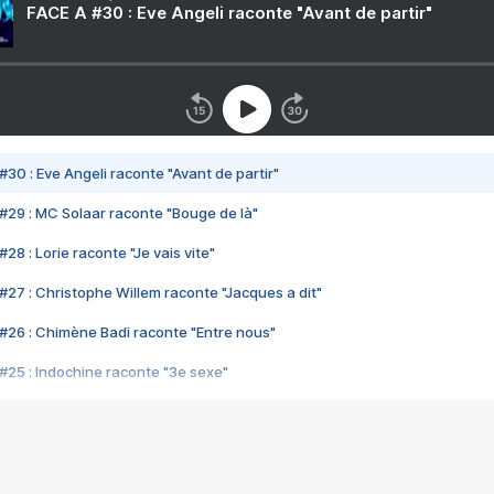
FACE A #30 : Eve Angeli raconte "Avant de partir"
#30 : Eve Angeli raconte "Avant de partir"
#29 : MC Solaar raconte "Bouge de là"
28 : Lorie raconte "Je vais vite"
#27 : Christophe Willem raconte "Jacques a dit"
#26 : Chimène Badi raconte "Entre nous"
#25 : Indochine raconte "3e sexe"
#24 : Zaho raconte "C'est chelou"
#23 : Patrick Bruel raconte "Au café des délices"
#22 : Kyo raconte "Le chemin"