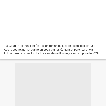
"La Courtisane Passionnée" est un roman du luxe parisien, écrit par J.-H.
Rosny Jeune, qui fut publié en 1929 par les éditions J. Ferenczi et Fils.
Publié dans la collection Le Livre moderne illustré, ce roman porte le n°79.
Le texte est illustré par...