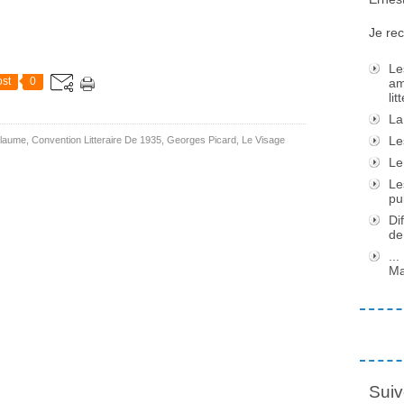
Je rec
Le
st
0
am
li
La
Le
illaume
,
Convention Litteraire De 1935
,
Georges Picard
,
Le Visage
Le
Le
pu
Di
de
..
Ma
Suiv