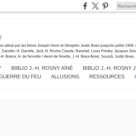
y
e utilisé par les frères Joseph Henri et Séraphin Justin Boex jusqu'en juillet 1908
J. Darville / A. Darville, Jack, N. Roche Claude, Raismet, Louis Fredey, Jacques Sol
-H. Boèce, H. de Nosville / Henri de Noville, J.-H. Boex-Borel, Souryâ, Justin Boex..
Y
BIBLIO J.-H. ROSNY AÎNÉ
BIBLIO J.-H. ROSNY 
 GUERRE DU FEU
ALLUSIONS
RESSOURCES