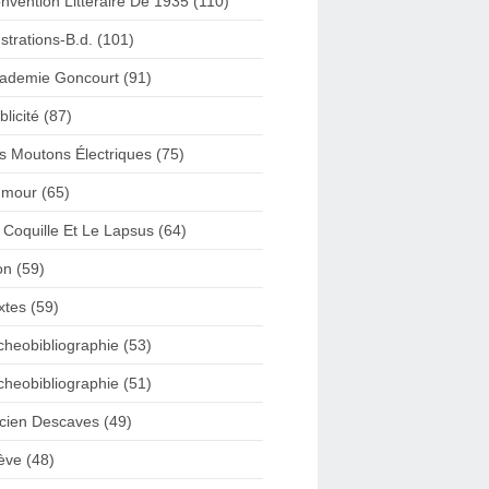
nvention Litteraire De 1935 (110)
lustrations-B.d. (101)
ademie Goncourt (91)
blicité (87)
s Moutons Électriques (75)
mour (65)
 Coquille Et Le Lapsus (64)
on (59)
xtes (59)
cheobibliographie (53)
cheobibliographie (51)
cien Descaves (49)
ève (48)