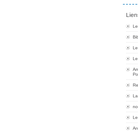
Lien
Le
Bi
Le
Le
Am
Po
Re
La
no
Le
Ar