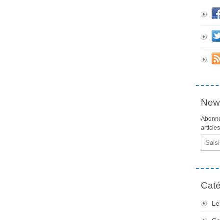
News
Abonne
article
Email
Caté
Le