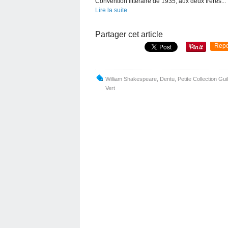
Convention littéraire de 1935, aux deux frères...
Lire la suite
Partager cet article
Repo
William Shakespeare
,
Dentu
,
Petite Collection Gu
Vert