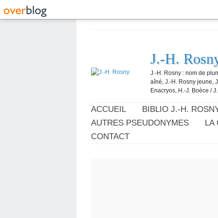
J.-H. Rosn
J.-H. Rosny : nom de plum
aîné, J.-H. Rosny jeune, 
Enacryos, H.-J. Boèce / J.
ACCUEIL
BIBLIO J.-H. ROSN
AUTRES PSEUDONYMES
LA
CONTACT