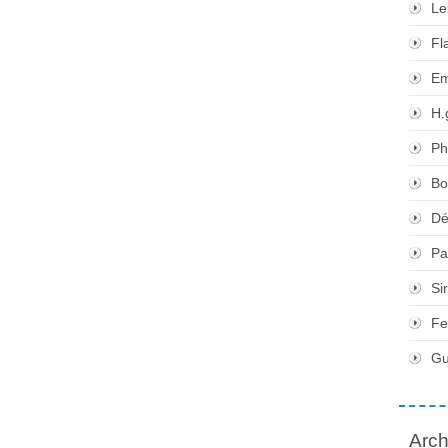
Le
Fl
Em
H.
Ph
Bo
Dé
Pa
Si
Fe
Gu
Arch