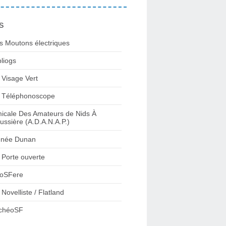
s
s Moutons électriques
bliogs
 Visage Vert
 Téléphonoscope
icale Des Amateurs de Nids À
ussière (A.D.A.N.A.P.)
née Dunan
 Porte ouverte
oSFere
 Novelliste / Flatland
chéoSF