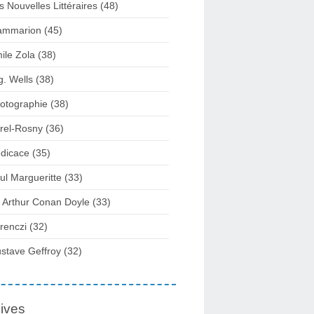
s Nouvelles Littéraires (48)
ammarion (45)
ile Zola (38)
g. Wells (38)
otographie (38)
rel-Rosny (36)
dicace (35)
ul Margueritte (33)
r Arthur Conan Doyle (33)
renczi (32)
stave Geffroy (32)
ives