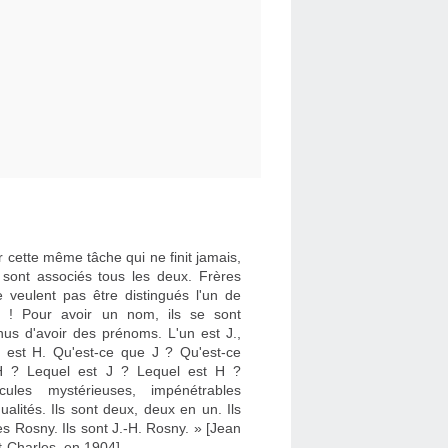
 cette même tâche qui ne finit jamais,
e sont associés tous les deux. Frères
e veulent pas être distingués l'un de
re ! Pour avoir un nom, ils se sont
nus d'avoir des prénoms. L'un est J.,
re est H. Qu'est-ce que J ? Qu'est-ce
 ? Lequel est J ? Lequel est H ?
cules mystérieuses, impénétrables
dualités. Ils sont deux, deux en un. Ils
es Rosny. Ils sont J.-H. Rosny. » [Jean
t-Charles, en 1904]