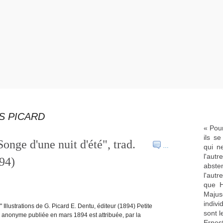
S PICARD
« Pour
ils s
nge d'une nuit d'été", trad.
…
qui n
l'aut
94)
abste
l'aut
que H
Majus
indivi
Illustrations de G. Picard E. Dentu, éditeur (1894) Petite
sont l
 anonyme publiée en mars 1894 est attribuée, par la
Ernes