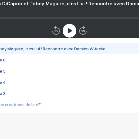
 DiCaprio et Tobey Maguire, c'est lui ! Rencontre avec Dam
bey Maguire, c'est lui ! Rencontre avec Damien Witecka
e 6
e 5
e 4
e 3
s créatrices de la VF !
e 2
e 1
e Mektoub My Love arrive enfin ! Rencontre avec Shaïn Boumedine et Sal