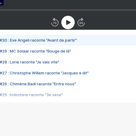
#30 : Eve Angeli raconte "Avant de partir"
#29 : MC Solaar raconte "Bouge de là"
28 : Lorie raconte "Je vais vite"
#27 : Christophe Willem raconte "Jacques a dit"
#26 : Chimène Badi raconte "Entre nous"
#25 : Indochine raconte "3e sexe"
#24 : Zaho raconte "C'est chelou"
#23 : Patrick Bruel raconte "Au café des délices"
#22 : Kyo raconte "Le chemin"