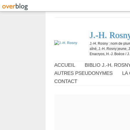
J.-H. Rosn
J.-H. Rosny : nom de plum
aîné, J.-H. Rosny jeune, 
Enacryos, H.-J. Boèce / J.
ACCUEIL
BIBLIO J.-H. ROSN
AUTRES PSEUDONYMES
LA
CONTACT