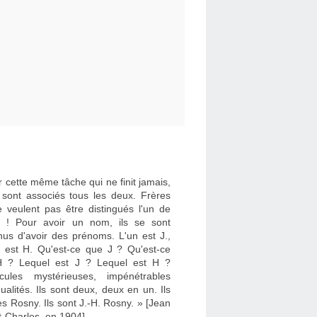
 cette même tâche qui ne finit jamais,
e sont associés tous les deux. Frères
e veulent pas être distingués l'un de
re ! Pour avoir un nom, ils se sont
nus d'avoir des prénoms. L'un est J.,
re est H. Qu'est-ce que J ? Qu'est-ce
 ? Lequel est J ? Lequel est H ?
cules mystérieuses, impénétrables
dualités. Ils sont deux, deux en un. Ils
es Rosny. Ils sont J.-H. Rosny. » [Jean
t-Charles, en 1904]