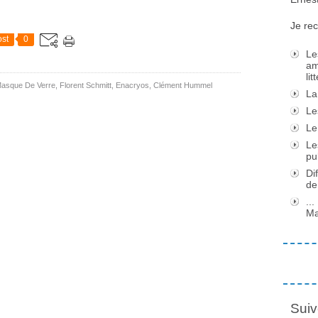
Je rec
st
0
Le
am
li
Masque De Verre
,
Florent Schmitt
,
Enacryos
,
Clément Hummel
La
Le
Le
Le
pu
Di
de
..
Ma
Suiv