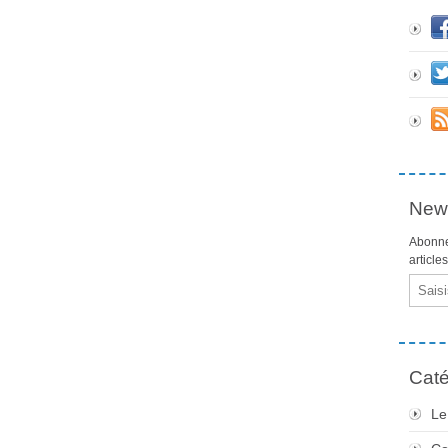
News
Abonne
article
Email
Caté
Le