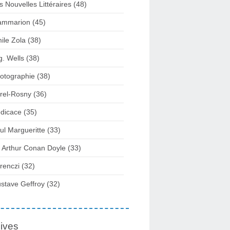
s Nouvelles Littéraires (48)
ammarion (45)
ile Zola (38)
g. Wells (38)
otographie (38)
rel-Rosny (36)
dicace (35)
ul Margueritte (33)
r Arthur Conan Doyle (33)
renczi (32)
stave Geffroy (32)
ives