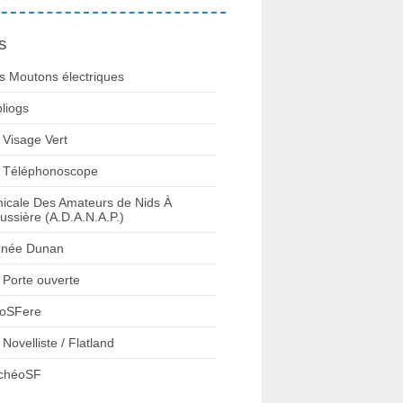
s
s Moutons électriques
bliogs
 Visage Vert
 Téléphonoscope
icale Des Amateurs de Nids À
ussière (A.D.A.N.A.P.)
née Dunan
 Porte ouverte
oSFere
 Novelliste / Flatland
chéoSF