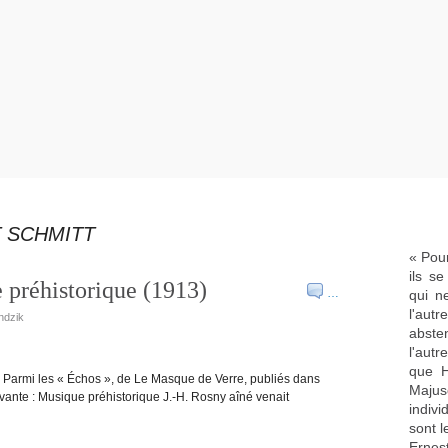
T SCHMITT
« Pour
ils s
 préhistorique (1913)
…
qui n
l'aut
ndzik
abste
l'aut
que H
) Parmi les « Échos », de Le Masque de Verre, publiés dans
Majus
vante : Musique préhistorique J.-H. Rosny aîné venait
indivi
sont l
Ernes