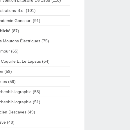
nvention Litteraire De 1935 (110)
lustrations-B.d. (101)
ademie Goncourt (91)
blicité (87)
s Moutons Électriques (75)
mour (65)
 Coquille Et Le Lapsus (64)
on (59)
xtes (59)
cheobibliographie (53)
cheobibliographie (51)
cien Descaves (49)
ève (48)