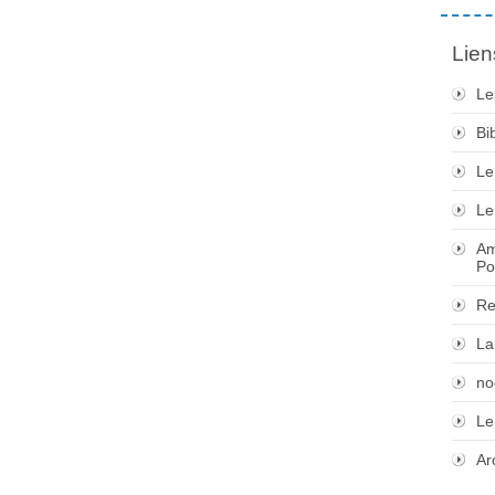
Lien
Le
Bi
Le
Le
Am
Po
Re
La
no
Le
Ar