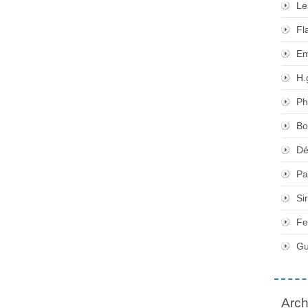
Le
Fl
Em
H.
Ph
Bo
Dé
Pa
Si
Fe
Gu
Arch