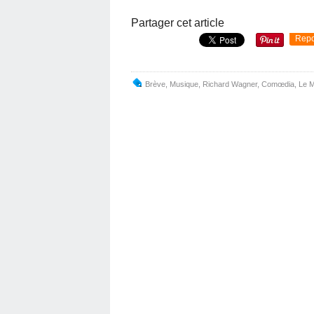
Partager cet article
Repo
Brève
,
Musique
,
Richard Wagner
,
Comœdia
,
Le 