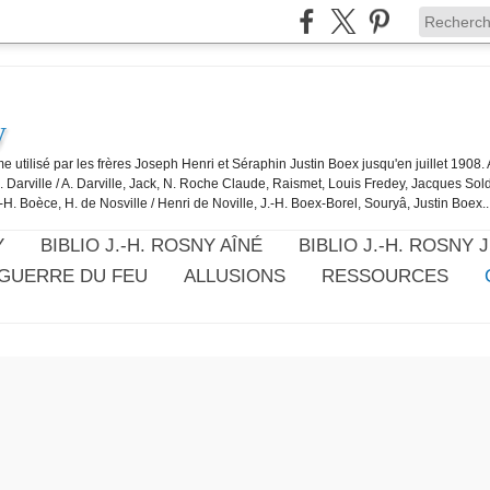
y
e utilisé par les frères Joseph Henri et Séraphin Justin Boex jusqu'en juillet 1908
J. Darville / A. Darville, Jack, N. Roche Claude, Raismet, Louis Fredey, Jacques Sol
-H. Boèce, H. de Nosville / Henri de Noville, J.-H. Boex-Borel, Souryâ, Justin Boex..
Y
BIBLIO J.-H. ROSNY AÎNÉ
BIBLIO J.-H. ROSNY 
 GUERRE DU FEU
ALLUSIONS
RESSOURCES