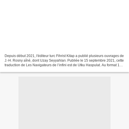
Depuis début 2021, l'éditeur turc Fihrist Kitap a publié plusieurs ouvrages de
J.-H. Rosny aîné, dont Uzay Seyyahları. Publiée le 15 septembre 2021, cette
traduction de Les Navigateurs de l’infini est de Utku Haspulat. Au format 13 x
19,5 cm, cet ouvrage...