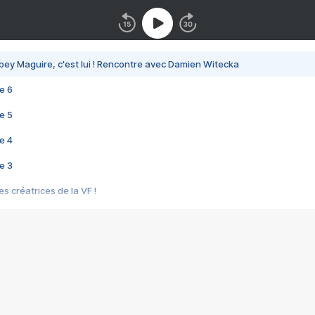
bey Maguire, c'est lui ! Rencontre avec Damien Witecka
e 6
e 5
e 4
e 3
s créatrices de la VF !
e 2
e 1
e Mektoub My Love arrive enfin ! Rencontre avec Shaïn Boumedine et Sal
i : après Toni en famille