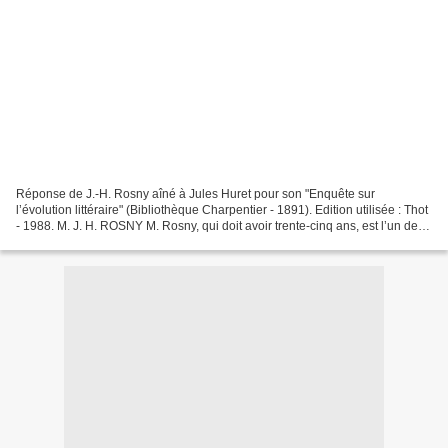
Réponse de J.-H. Rosny aîné à Jules Huret pour son "Enquête sur
l’évolution littéraire" (Bibliothèque Charpentier - 1891). Edition utilisée : Thot
- 1988. M. J. H. ROSNY M. Rosny, qui doit avoir trente-cinq ans, est l’un des
jeunes écrivains qui entreprirent,...