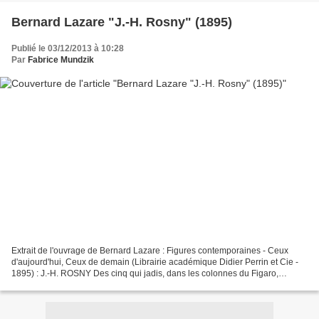
Bernard Lazare "J.-H. Rosny" (1895)
Publié le 03/12/2013 à 10:28
Par
Fabrice Mundzik
Extrait de l'ouvrage de Bernard Lazare : Figures contemporaines - Ceux
d'aujourd'hui, Ceux de demain (Librairie académique Didier Perrin et Cie -
1895) : J.-H. ROSNY Des cinq qui jadis, dans les colonnes du Figaro,
protestèrent contre les doctrines médaniennes,...