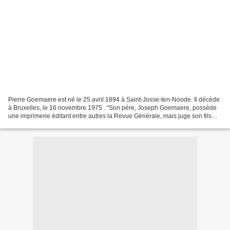
Pierre Goemaere est né le 25 avril 1894 à Saint-Josse-ten-Noode. Il décède
à Bruxelles, le 16 novembre 1975 . "Son père, Joseph Goemaere, possède
une imprimerie éditant entre autres la Revue Générale, mais juge son fils
Pierre “trop fantasque” [...] pour...