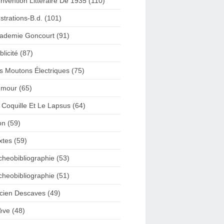
nvention Litteraire De 1935 (110)
lustrations-B.d. (101)
ademie Goncourt (91)
blicité (87)
s Moutons Électriques (75)
mour (65)
 Coquille Et Le Lapsus (64)
on (59)
xtes (59)
cheobibliographie (53)
cheobibliographie (51)
cien Descaves (49)
ève (48)