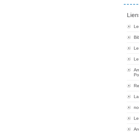
Lien
Le
Bi
Le
Le
Am
Po
Re
La
no
Le
Ar