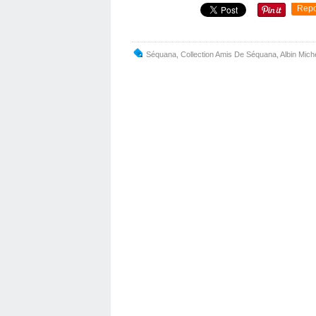
Repo
Séquana
,
Collection Amis De Séquana
,
Albin Mich