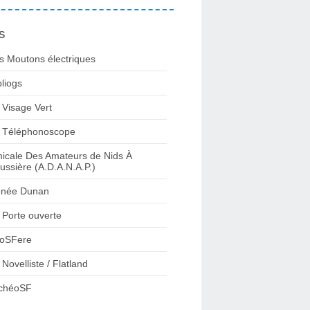
s
s Moutons électriques
bliogs
 Visage Vert
 Téléphonoscope
icale Des Amateurs de Nids À
ussière (A.D.A.N.A.P.)
née Dunan
 Porte ouverte
oSFere
 Novelliste / Flatland
chéoSF