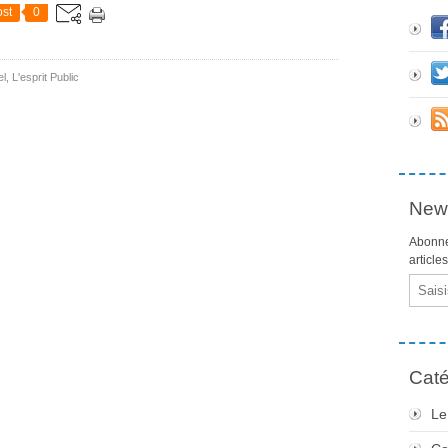
st
0
el
,
L'esprit Public
News
Abonne
article
Email
Caté
Le