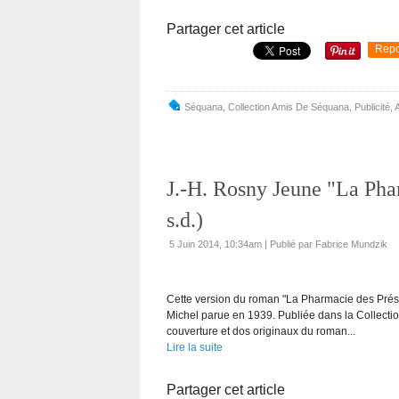
Partager cet article
Repo
Séquana
,
Collection Amis De Séquana
,
Publicité
,
A
J.-H. Rosny Jeune "La Pha
s.d.)
5 Juin 2014, 10:34am
|
Publié par Fabrice Mundzik
Cette version du roman "La Pharmacie des Prés "
Michel parue en 1939. Publiée dans la Collectio
couverture et dos originaux du roman...
Lire la suite
Partager cet article