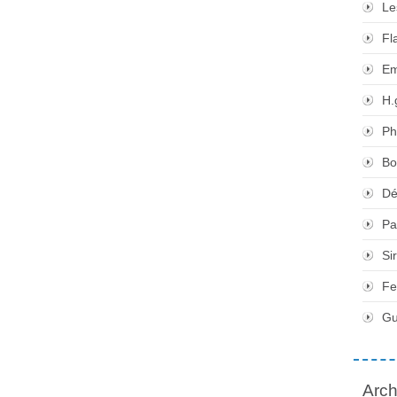
Le
Fl
Em
H.
Ph
Bo
Dé
Pa
Si
Fe
Gu
Arch