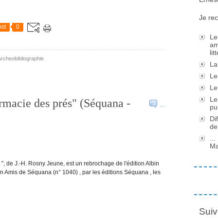
Je rec
st
0
Le
am
li
rcheobibliographie
La
Le
Le
Le
rmacie des prés" (Séquana -
…
pu
Di
de
..
Ma
, de J.-H. Rosny Jeune, est un rebrochage de l'édition Albin
n Amis de Séquana (n° 1040) , par les éditions Séquana , les
Suiv