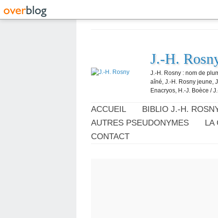
J.-H. Rosn
J.-H. Rosny : nom de plum
aîné, J.-H. Rosny jeune, 
Enacryos, H.-J. Boèce / J.
ACCUEIL
BIBLIO J.-H. ROSN
AUTRES PSEUDONYMES
LA
CONTACT