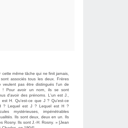
 cette même tâche qui ne finit jamais,
e sont associés tous les deux. Frères
e veulent pas être distingués l'un de
re ! Pour avoir un nom, ils se sont
nus d'avoir des prénoms. L'un est J.,
re est H. Qu'est-ce que J ? Qu'est-ce
 ? Lequel est J ? Lequel est H ?
cules mystérieuses, impénétrables
dualités. Ils sont deux, deux en un. Ils
es Rosny. Ils sont J.-H. Rosny. » [Jean
t-Charles, en 1904]