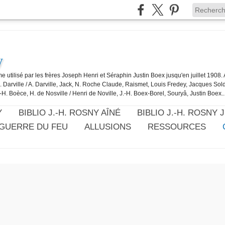
y
e utilisé par les frères Joseph Henri et Séraphin Justin Boex jusqu'en juillet 1908
J. Darville / A. Darville, Jack, N. Roche Claude, Raismet, Louis Fredey, Jacques Sol
-H. Boèce, H. de Nosville / Henri de Noville, J.-H. Boex-Borel, Souryâ, Justin Boex..
Y
BIBLIO J.-H. ROSNY AÎNÉ
BIBLIO J.-H. ROSNY 
 GUERRE DU FEU
ALLUSIONS
RESSOURCES