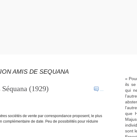
ION AMIS DE SEQUANA
« Pour
ils s
ns Séquana (1929)
…
qui n
l'aut
abste
l'aut
que H
autres sociétés de vente par correspondance proposent, le plus
Majus
n complémentaire de date. Peu de possibilités pour réduire
indivi
sont l
Ernes