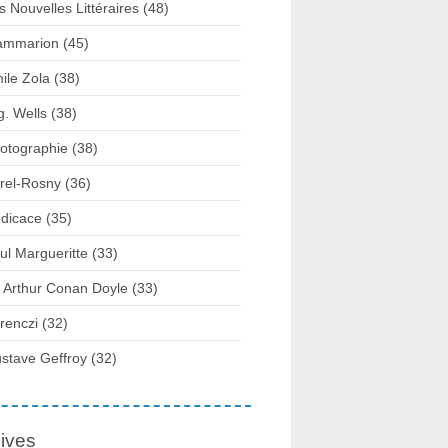
s Nouvelles Littéraires (48)
ammarion (45)
ile Zola (38)
g. Wells (38)
otographie (38)
rel-Rosny (36)
dicace (35)
ul Margueritte (33)
r Arthur Conan Doyle (33)
renczi (32)
stave Geffroy (32)
ives