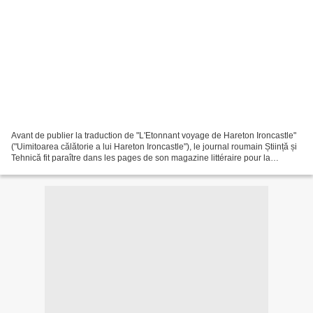
Avant de publier la traduction de "L'Etonnant voyage de Hareton Ironcastle"
("Uimitoarea călătorie a lui Hareton Ironcastle"), le journal roumain Știință și
Tehnică fit paraître dans les pages de son magazine littéraire pour la
jeunesse, Colecția de Povestiri...