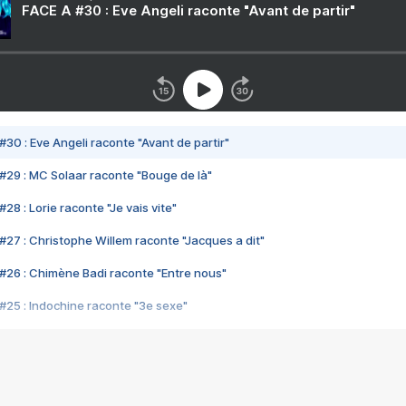
FACE A #30 : Eve Angeli raconte "Avant de partir"
#30 : Eve Angeli raconte "Avant de partir"
#29 : MC Solaar raconte "Bouge de là"
28 : Lorie raconte "Je vais vite"
#27 : Christophe Willem raconte "Jacques a dit"
#26 : Chimène Badi raconte "Entre nous"
#25 : Indochine raconte "3e sexe"
#24 : Zaho raconte "C'est chelou"
#23 : Patrick Bruel raconte "Au café des délices"
#22 : Kyo raconte "Le chemin"