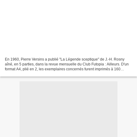
En 1960, Pierre Versins a publié "La Légende sceptique" de J.-H. Rosny
aîné, en 5 parties, dans la revue mensuelle du Club Futopia : Ailleurs. D'un
format A4, plié en 2, les exemplaires concernés furent imprimés à 160
exemplaires numérotés (sauf le n°33...