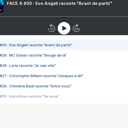
FACE A #30 : Eve Angeli raconte "Avant de partir"
#30 : Eve Angeli raconte "Avant de partir"
#29 : MC Solaar raconte "Bouge de là"
28 : Lorie raconte "Je vais vite"
#27 : Christophe Willem raconte "Jacques a dit"
#26 : Chimène Badi raconte "Entre nous"
#25 : Indochine raconte "3e sexe"
#24 : Zaho raconte "C'est chelou"
#23 : Patrick Bruel raconte "Au café des délices"
#22 : Kyo raconte "Le chemin"