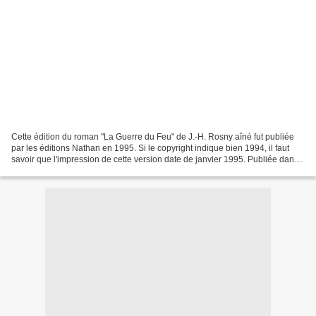
Cette édition du roman "La Guerre du Feu" de J.-H. Rosny aîné fut publiée
par les éditions Nathan en 1995. Si le copyright indique bien 1994, il faut
savoir que l'impression de cette version date de janvier 1995. Publiée dans
la collection Pleine lune...