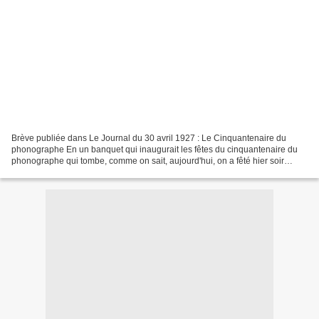
Brève publiée dans Le Journal du 30 avril 1927 : Le Cinquantenaire du
phonographe En un banquet qui inaugurait les fêtes du cinquantenaire du
phonographe qui tombe, comme on sait, aujourd'hui, on a fêté hier soir
Charles Cros, poète délicieux et génial...