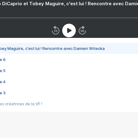
 DiCaprio et Tobey Maguire, c'est lui ! Rencontre avec Dam
bey Maguire, c'est lui ! Rencontre avec Damien Witecka
e 6
e 5
e 4
e 3
s créatrices de la VF !
e 2
e 1
e Mektoub My Love arrive enfin ! Rencontre avec Shaïn Boumedine et Sal