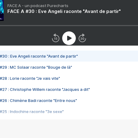
FACE A - un podcast Purecharts
FACE A #30 : Eve Angeli raconte "Avant de partir"
#30 : Eve Angeli raconte "Avant de partir"
#29 : MC Solaar raconte "Bouge de là"
28 : Lorie raconte "Je vais vite"
#27 : Christophe Willem raconte "Jacques a dit"
#26 : Chimène Badi raconte "Entre nous"
#25 : Indochine raconte "3e sexe"
#24 : Zaho raconte "C'est chelou"
#23 : Patrick Bruel raconte "Au café des délices"