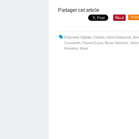
Partager cet article
Repo
Empreinte Digitale
,
Cinéma
,
Henri Debeurme
,
Ben
Constantin
,
Florent Guyot
,
Bruno Sanches
,
Victo
Première
,
Moah