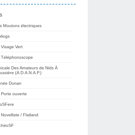
s
s Moutons électriques
bliogs
 Visage Vert
 Téléphonoscope
icale Des Amateurs de Nids À
ussière (A.D.A.N.A.P.)
née Dunan
 Porte ouverte
oSFere
 Novelliste / Flatland
chéoSF