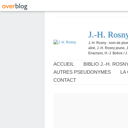
J.-H. Rosn
J.-H. Rosny : nom de plum
aîné, J.-H. Rosny jeune, 
Enacryos, H.-J. Boèce / J.
ACCUEIL
BIBLIO J.-H. ROSN
AUTRES PSEUDONYMES
LA
CONTACT