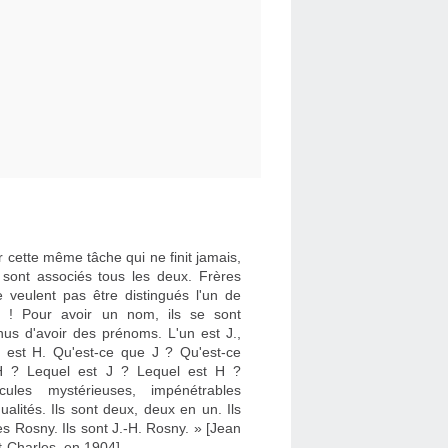
 cette même tâche qui ne finit jamais,
e sont associés tous les deux. Frères
e veulent pas être distingués l'un de
re ! Pour avoir un nom, ils se sont
nus d'avoir des prénoms. L'un est J.,
re est H. Qu'est-ce que J ? Qu'est-ce
 ? Lequel est J ? Lequel est H ?
cules mystérieuses, impénétrables
dualités. Ils sont deux, deux en un. Ils
es Rosny. Ils sont J.-H. Rosny. » [Jean
t-Charles, en 1904]