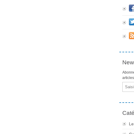
News
Abonne
article
Email
Caté
Le