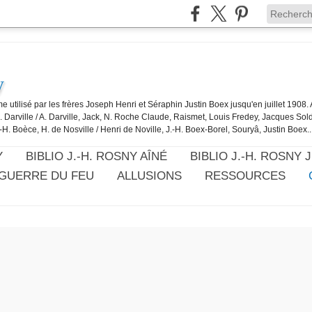
y
e utilisé par les frères Joseph Henri et Séraphin Justin Boex jusqu'en juillet 1908
J. Darville / A. Darville, Jack, N. Roche Claude, Raismet, Louis Fredey, Jacques Sol
-H. Boèce, H. de Nosville / Henri de Noville, J.-H. Boex-Borel, Souryâ, Justin Boex..
Y
BIBLIO J.-H. ROSNY AÎNÉ
BIBLIO J.-H. ROSNY 
 GUERRE DU FEU
ALLUSIONS
RESSOURCES