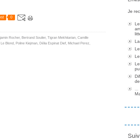
Je rec
st
0
Le
am
li
jamin Rocher
,
Bertrand Soulier
,
Tigran Mekhitarian
,
Camille
La
r Le Blond
,
Poline Kiejman
,
Délia Espinat Dief
,
Michael Perez
,
Le
Le
Le
pu
Di
de
..
Ma
Suiv