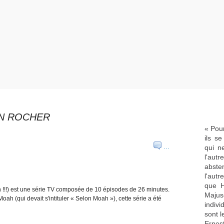
IN ROCHER
« Pour
ils s
…
qui n
l'aut
abste
l'aut
que H
!!!) est une série TV composée de 10 épisodes de 26 minutes.
Majus
Moah (qui devait s'intituler « Selon Moah »), cette série a été
indivi
sont l
Ernes