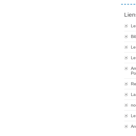
Lien
Le
Bi
Le
Le
Am
Po
Re
La
no
Le
Ar