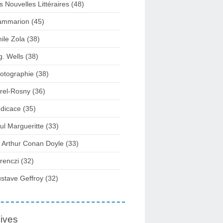
s Nouvelles Littéraires (48)
ammarion (45)
ile Zola (38)
g. Wells (38)
otographie (38)
rel-Rosny (36)
dicace (35)
ul Margueritte (33)
r Arthur Conan Doyle (33)
renczi (32)
stave Geffroy (32)
ives