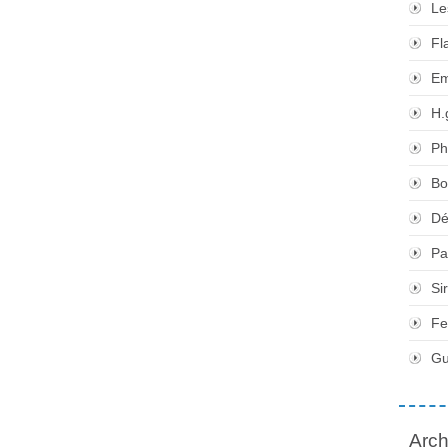
Le
Fl
Em
H.
Ph
Bo
Dé
Pa
Si
Fe
Gu
Arch