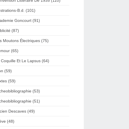
nvention Litteraire De 1935 (110)
lustrations-B.d. (101)
ademie Goncourt (91)
blicité (87)
s Moutons Électriques (75)
mour (65)
 Coquille Et Le Lapsus (64)
on (59)
xtes (59)
cheobibliographie (53)
cheobibliographie (51)
cien Descaves (49)
ève (48)