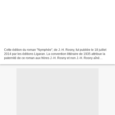
Cette édition du roman "Nymphée", de J.-H. Rosny, fut publiée le 18 juillet
2014 par les éditions Ligaran. La convention littéraire de 1935 attribue la
paternité de ce roman aux frères J.-H. Rosny et non J.-H. Rosny aîné
(comme indiqué sur la couverture)....