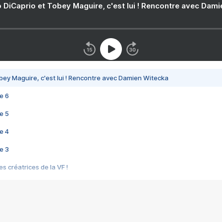
 DiCaprio et Tobey Maguire, c'est lui ! Rencontre avec Dam
bey Maguire, c'est lui ! Rencontre avec Damien Witecka
e 6
e 5
e 4
e 3
s créatrices de la VF !
e 2
e 1
e Mektoub My Love arrive enfin ! Rencontre avec Shaïn Boumedine et Sal