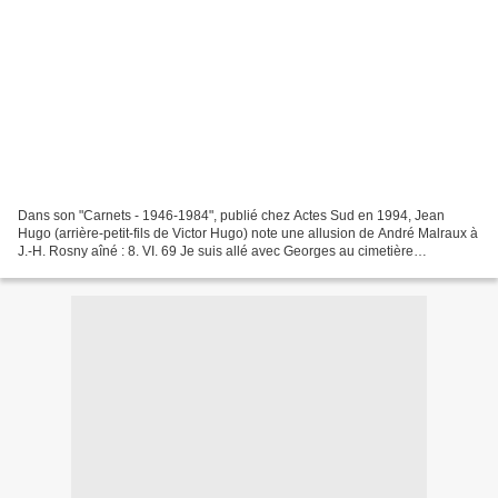
Dans son "Carnets - 1946-1984", publié chez Actes Sud en 1994, Jean
Hugo (arrière-petit-fils de Victor Hugo) note une allusion de André Malraux à
J.-H. Rosny aîné : 8. VI. 69 Je suis allé avec Georges au cimetière
Montparnasse, voir la tombe où Valentine...