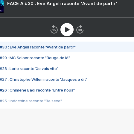
FACE A #30 : Eve Angeli raconte "Avant de partir"
#30 : Eve Angeli raconte "Avant de partir"
#29 : MC Solaar raconte "Bouge de là"
28 : Lorie raconte "Je vais vite"
#27 : Christophe Willem raconte "Jacques a dit"
#26 : Chimène Badi raconte "Entre nous"
#25 : Indochine raconte "3e sexe"
#24 : Zaho raconte "C'est chelou"
#23 : Patrick Bruel raconte "Au café des délices"
#22 : Kyo raconte "Le chemin"