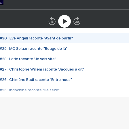
#30 : Eve Angeli raconte "Avant de partir"
#29 : MC Solaar raconte "Bouge de là"
28 : Lorie raconte "Je vais vite"
#27 : Christophe Willem raconte "Jacques a dit"
#26 : Chimène Badi raconte "Entre nous"
#25 : Indochine raconte "3e sexe"
#24 : Zaho raconte "C'est chelou"
#23 : Patrick Bruel raconte "Au café des délices"
#22 : Kyo raconte "Le chemin"