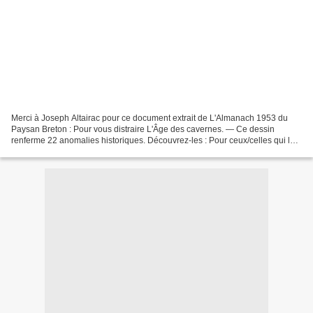
Merci à Joseph Altairac pour ce document extrait de L'Almanach 1953 du
Paysan Breton : Pour vous distraire L'Âge des cavernes. — Ce dessin
renferme 22 anomalies historiques. Découvrez-les : Pour ceux/celles qui le
souhaitent, la solution de ce petit jeu...