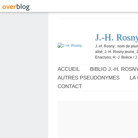
J.-H. Rosn
J.-H. Rosny : nom de plum
aîné, J.-H. Rosny jeune, 
Enacryos, H.-J. Boèce / J.
ACCUEIL
BIBLIO J.-H. ROSN
AUTRES PSEUDONYMES
LA
CONTACT