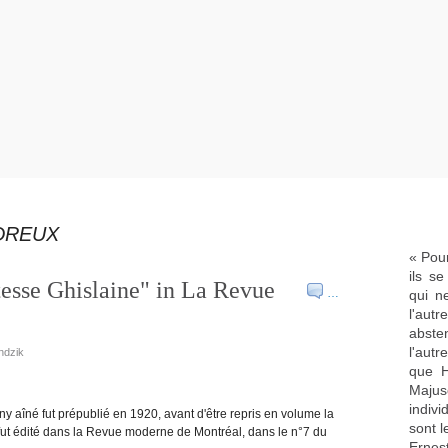
DREUX
« Pour
ils s
esse Ghislaine" in La Revue
…
qui n
l'aut
abste
l'aut
ndzik
que H
Majus
indivi
 aîné fut prépublié en 1920, avant d'être repris en volume la
sont l
fut édité dans la Revue moderne de Montréal, dans le n°7 du
Ernes