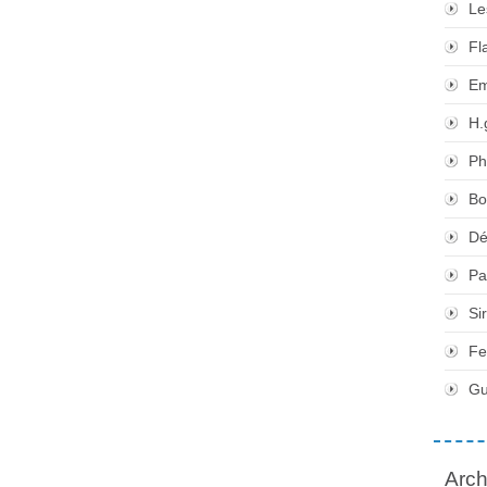
Le
Fl
Em
H.
Ph
Bo
Dé
Pa
Si
Fe
Gu
Arch