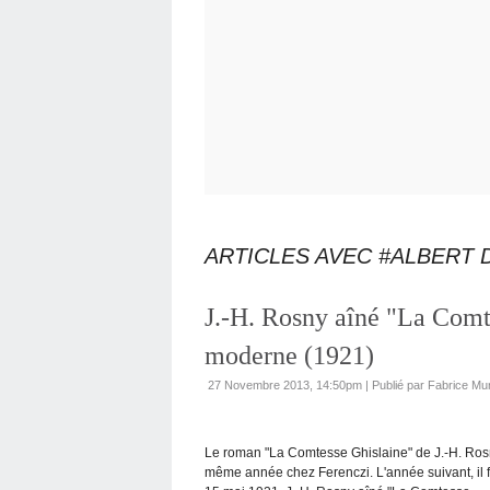
ARTICLES AVEC #ALBERT 
J.-H. Rosny aîné "La Comt
moderne (1921)
27 Novembre 2013, 14:50pm
|
Publié par Fabrice Mu
Le roman "La Comtesse Ghislaine" de J.-H. Rosny
même année chez Ferenczi. L'année suivant, il 