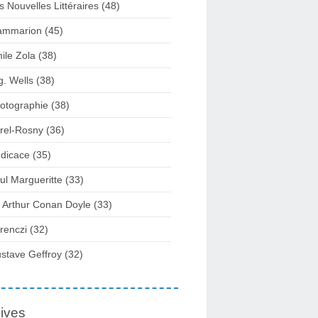
s Nouvelles Littéraires (48)
ammarion (45)
ile Zola (38)
g. Wells (38)
otographie (38)
rel-Rosny (36)
dicace (35)
ul Margueritte (33)
r Arthur Conan Doyle (33)
renczi (32)
stave Geffroy (32)
ives