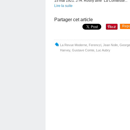
15 mai 1921. J.-H. Rosny aîné "La Comtesse...
Lire la suite
Partager cet article
Repo
La Revue Moderne
,
Ferenczi
,
Jean Nolin
,
George
Harvey
,
Gustave Comte
,
Luc Aubry