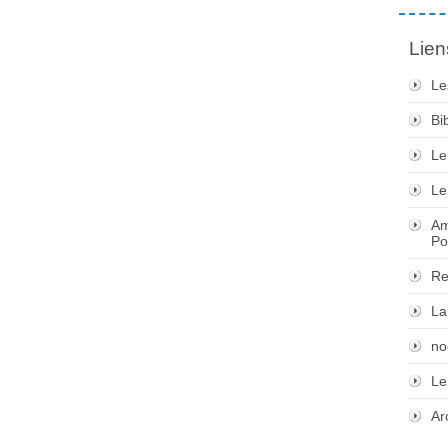
Lien
Le
Bi
Le
Le
Am
Po
Re
La
no
Le
Ar