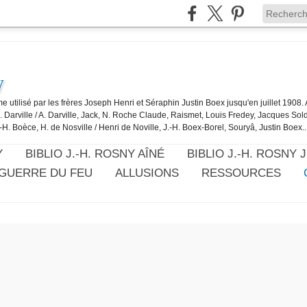
y
e utilisé par les frères Joseph Henri et Séraphin Justin Boex jusqu'en juillet 1908
J. Darville / A. Darville, Jack, N. Roche Claude, Raismet, Louis Fredey, Jacques Sol
-H. Boèce, H. de Nosville / Henri de Noville, J.-H. Boex-Borel, Souryâ, Justin Boex..
Y
BIBLIO J.-H. ROSNY AÎNÉ
BIBLIO J.-H. ROSNY 
 GUERRE DU FEU
ALLUSIONS
RESSOURCES