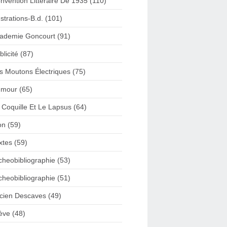
nvention Litteraire De 1935 (110)
lustrations-B.d. (101)
ademie Goncourt (91)
blicité (87)
s Moutons Électriques (75)
mour (65)
 Coquille Et Le Lapsus (64)
on (59)
xtes (59)
cheobibliographie (53)
cheobibliographie (51)
cien Descaves (49)
ève (48)