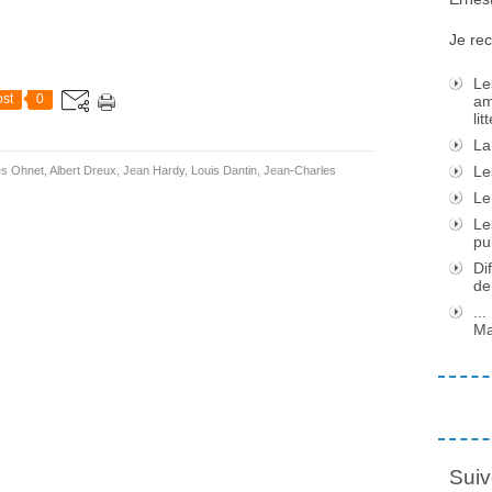
Je rec
Le
st
0
am
li
La
Le
s Ohnet
,
Albert Dreux
,
Jean Hardy
,
Louis Dantin
,
Jean-Charles
Le
Le
pu
Di
de
..
Ma
Suiv