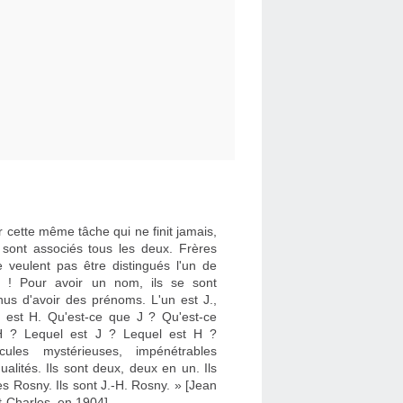
 cette même tâche qui ne finit jamais,
e sont associés tous les deux. Frères
e veulent pas être distingués l'un de
re ! Pour avoir un nom, ils se sont
nus d'avoir des prénoms. L'un est J.,
re est H. Qu'est-ce que J ? Qu'est-ce
 ? Lequel est J ? Lequel est H ?
cules mystérieuses, impénétrables
dualités. Ils sont deux, deux en un. Ils
es Rosny. Ils sont J.-H. Rosny. » [Jean
t-Charles, en 1904]