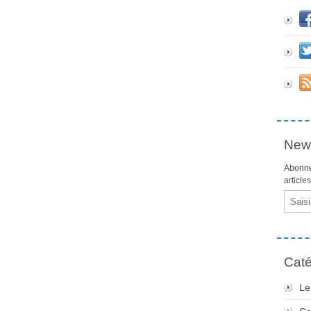
News
Abonne
article
Email
Caté
Le