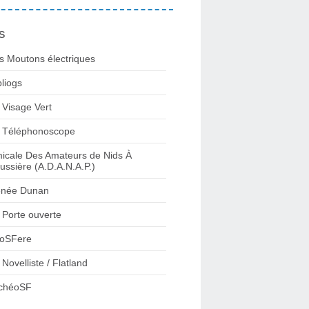
s
s Moutons électriques
bliogs
 Visage Vert
 Téléphonoscope
icale Des Amateurs de Nids À
ussière (A.D.A.N.A.P.)
née Dunan
 Porte ouverte
oSFere
 Novelliste / Flatland
chéoSF