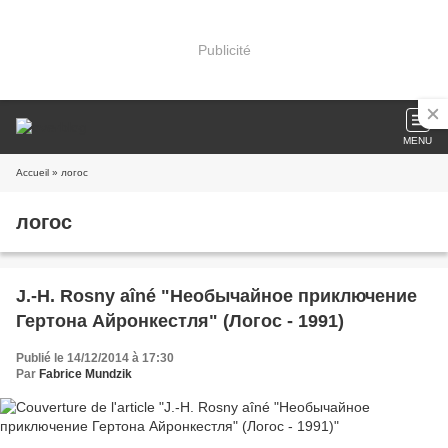
Publicité
MENU
Accueil
» логос
логос
J.-H. Rosny aîné "Необычайное приключение
Гертона Айронкестля" (Логос - 1991)
Publié le 14/12/2014 à 17:30
Par
Fabrice Mundzik