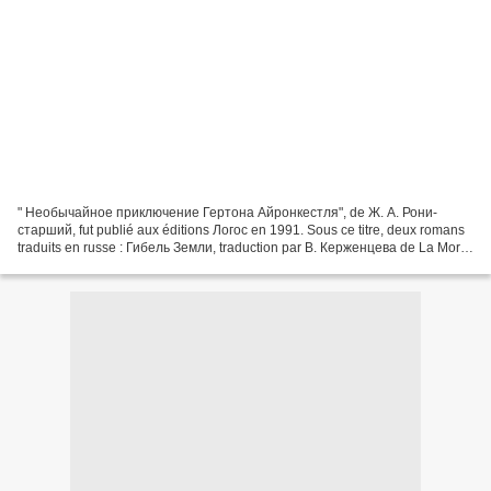
" Необычайное приключение Гертона Айронкестля", de Ж. А. Рони-
старший, fut publié aux éditions Логос en 1991. Sous ce titre, deux romans
traduits en russe : Гибель Земли, traduction par В. Керженцева de La Mort
de la Terre. Необычайное приключение Гертона...