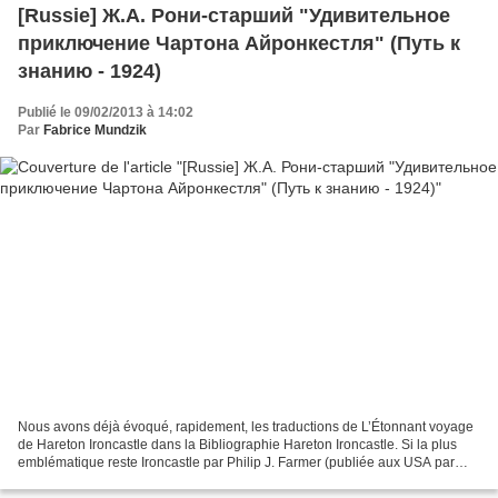
[Russie] Ж.А. Рони-старший "Удивительное
приключение Чартона Айронкестля" (Путь к
знанию - 1924)
Publié le 09/02/2013 à 14:02
Par
Fabrice Mundzik
Nous avons déjà évoqué, rapidement, les traductions de L’Étonnant voyage
de Hareton Ironcastle dans la Bibliographie Hareton Ironcastle. Si la plus
emblématique reste Ironcastle par Philip J. Farmer (publiée aux USA par
Daw Books en 1976), il faut savoir...