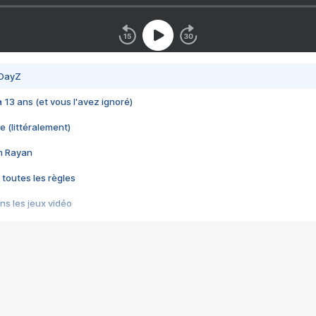
 DayZ
 a 13 ans (et vous l'avez ignoré)
e (littéralement)
im Rayan
 toutes les règles
s les jeux vidéo
us choquant de Rockstar ? - Le scandale BULLY
e plus moche de Steam
du RÊVE tourne au CAUCHEMAR
pendant 8 heures