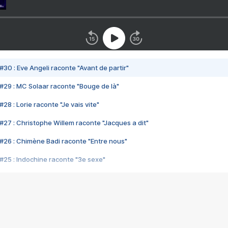
#30 : Eve Angeli raconte "Avant de partir"
#29 : MC Solaar raconte "Bouge de là"
28 : Lorie raconte "Je vais vite"
#27 : Christophe Willem raconte "Jacques a dit"
#26 : Chimène Badi raconte "Entre nous"
#25 : Indochine raconte "3e sexe"
#24 : Zaho raconte "C'est chelou"
#23 : Patrick Bruel raconte "Au café des délices"
#22 : Kyo raconte "Le chemin"