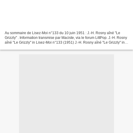
Au sommaire de Lisez-Moi n°133 du 10 juin 1951 : J.-H. Rosny aîné "Le
Grizzly" . Information transmise par Maciste, via le forum LittPop. J.-H. Rosny
aîné "Le Grizzly" in Lisez-Moi n°133 (1951) J.-H. Rosny aîné "Le Grizzly" in
Lisez-Moi n°133 (1951)