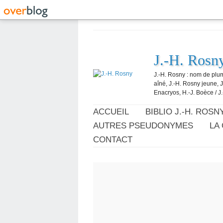
J.-H. Rosn
J.-H. Rosny : nom de plum
aîné, J.-H. Rosny jeune, 
Enacryos, H.-J. Boèce / J.
ACCUEIL
BIBLIO J.-H. ROSN
AUTRES PSEUDONYMES
LA
CONTACT