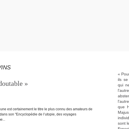
VINS
« Pour
ils s
outable »
qui n
l'aut
abste
l'aut
que H
ne est certainement le titre le plus connu des amateurs de
Majus
, dans son "Encyclopédie de l’utopie, des voyages
indivi
e...
sont l
Ernes