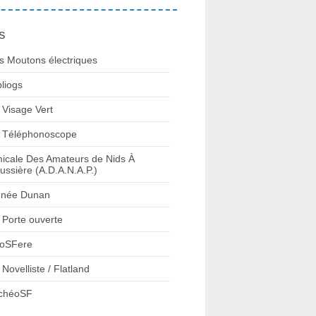
s
s Moutons électriques
bliogs
 Visage Vert
 Téléphonoscope
icale Des Amateurs de Nids À
ussière (A.D.A.N.A.P.)
née Dunan
 Porte ouverte
oSFere
 Novelliste / Flatland
chéoSF