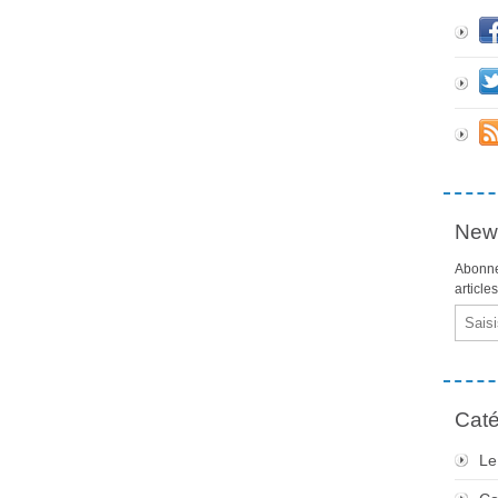
News
Abonne
article
Email
Caté
Le