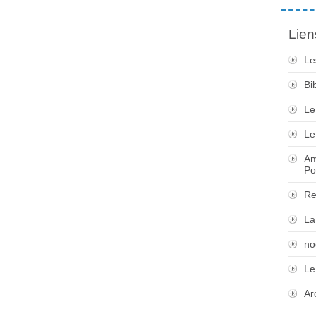
Lien
Le
Bi
Le
Le
Am
Po
Re
La
no
Le
Ar