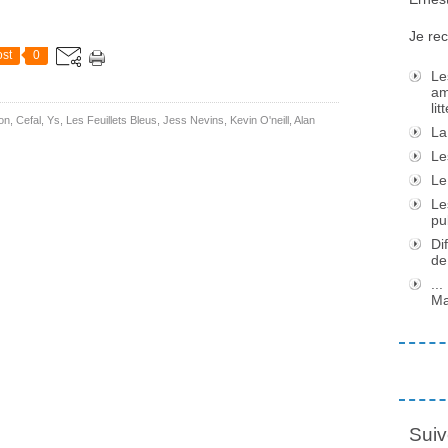
Je rec
st
0
Le
am
li
on
,
Cefal
,
Ys
,
Les Feuillets Bleus
,
Jess Nevins
,
Kevin O'neill
,
Alan
La
Le
Le
Le
pu
Di
de
..
Ma
Suiv