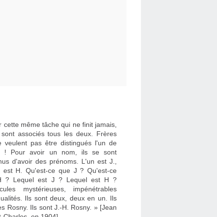
 cette même tâche qui ne finit jamais,
e sont associés tous les deux. Frères
e veulent pas être distingués l'un de
re ! Pour avoir un nom, ils se sont
nus d'avoir des prénoms. L'un est J.,
re est H. Qu'est-ce que J ? Qu'est-ce
 ? Lequel est J ? Lequel est H ?
cules mystérieuses, impénétrables
dualités. Ils sont deux, deux en un. Ils
es Rosny. Ils sont J.-H. Rosny. » [Jean
t-Charles, en 1904]