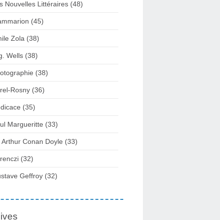
s Nouvelles Littéraires (48)
ammarion (45)
ile Zola (38)
g. Wells (38)
otographie (38)
rel-Rosny (36)
dicace (35)
ul Margueritte (33)
r Arthur Conan Doyle (33)
renczi (32)
stave Geffroy (32)
ives