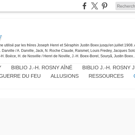
y
e utilisé par les frères Joseph Henri et Séraphin Justin Boex jusqu'en juillet 1908
J. Darville / A. Darville, Jack, N. Roche Claude, Raismet, Louis Fredey, Jacques Sol
-H. Boèce, H. de Nosville / Henri de Noville, J.-H. Boex-Borel, Souryâ, Justin Boex..
Y
BIBLIO J.-H. ROSNY AÎNÉ
BIBLIO J.-H. ROSNY 
 GUERRE DU FEU
ALLUSIONS
RESSOURCES