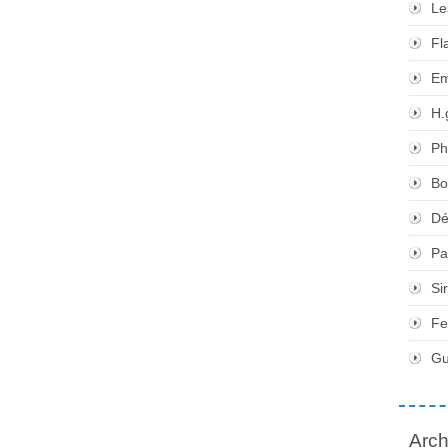
Le
Fl
Em
H.
Ph
Bo
Dé
Pa
Si
Fe
Gu
Arch