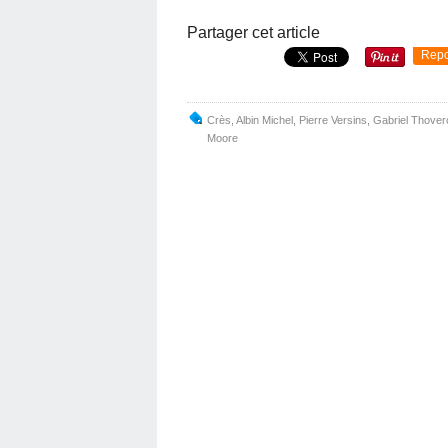
Partager cet article
Repo
Crès
,
Albin Michel
,
Pierre Versins
,
Gabriel Thover
Moore