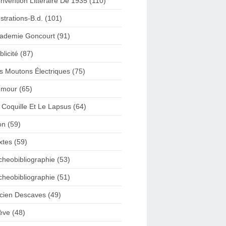
nvention Litteraire De 1935 (110)
lustrations-B.d. (101)
ademie Goncourt (91)
blicité (87)
s Moutons Électriques (75)
mour (65)
 Coquille Et Le Lapsus (64)
on (59)
xtes (59)
cheobibliographie (53)
cheobibliographie (51)
cien Descaves (49)
ève (48)