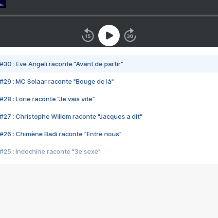
#30 : Eve Angeli raconte "Avant de partir"
#29 : MC Solaar raconte "Bouge de là"
28 : Lorie raconte "Je vais vite"
#27 : Christophe Willem raconte "Jacques a dit"
#26 : Chimène Badi raconte "Entre nous"
#25 : Indochine raconte "3e sexe"
#24 : Zaho raconte "C'est chelou"
#23 : Patrick Bruel raconte "Au café des délices"
#22 : Kyo raconte "Le chemin"