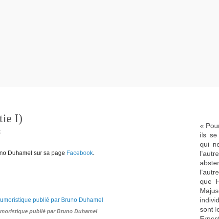
ie I)
« Pour
k
ils s
qui n
no Duhamel
sur sa page
Facebook
.
l'aut
abste
l'aut
que H
Majus
indivi
sont l
umoristique publié par Bruno Duhamel
Ernes