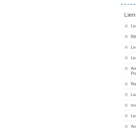
Lien
Le
Bi
Le
Le
Am
Po
Re
La
no
Le
Ar