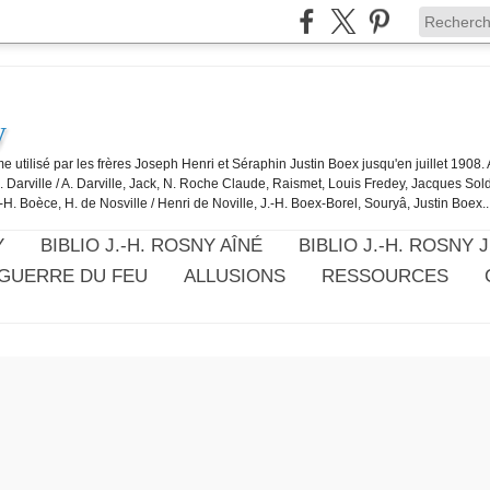
y
e utilisé par les frères Joseph Henri et Séraphin Justin Boex jusqu'en juillet 1908
J. Darville / A. Darville, Jack, N. Roche Claude, Raismet, Louis Fredey, Jacques Sol
-H. Boèce, H. de Nosville / Henri de Noville, J.-H. Boex-Borel, Souryâ, Justin Boex..
Y
BIBLIO J.-H. ROSNY AÎNÉ
BIBLIO J.-H. ROSNY 
 GUERRE DU FEU
ALLUSIONS
RESSOURCES