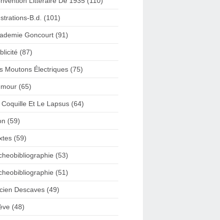
nvention Litteraire De 1935 (110)
lustrations-B.d. (101)
ademie Goncourt (91)
blicité (87)
s Moutons Électriques (75)
mour (65)
 Coquille Et Le Lapsus (64)
on (59)
xtes (59)
cheobibliographie (53)
cheobibliographie (51)
cien Descaves (49)
ève (48)