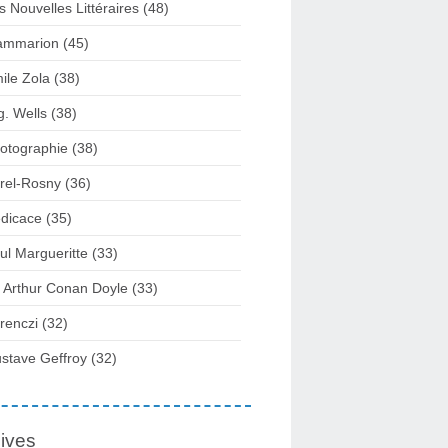
s Nouvelles Littéraires (48)
ammarion (45)
ile Zola (38)
g. Wells (38)
otographie (38)
rel-Rosny (36)
dicace (35)
ul Margueritte (33)
r Arthur Conan Doyle (33)
renczi (32)
stave Geffroy (32)
ives