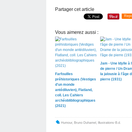
Partager cet article
Repo
Vous aimerez aussi :
Jam - Une Idylle à 
de pierre / Un Dra
Farfouilles
la jalousie à l'âge 
préhistoriques (Vestiges
pierre (1931)
d'un monde
antédiluvien), Flatland,
coll. Les Cahiers
archéoblibliographiques
(2021)
Humour
,
Bruno Duhamel
,
Illustrations-B.d.