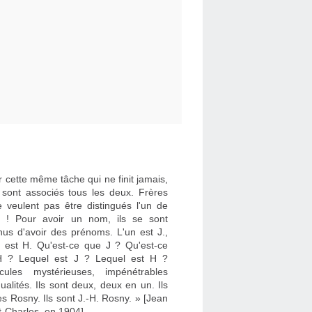
 cette même tâche qui ne finit jamais,
e sont associés tous les deux. Frères
e veulent pas être distingués l'un de
re ! Pour avoir un nom, ils se sont
nus d'avoir des prénoms. L'un est J.,
re est H. Qu'est-ce que J ? Qu'est-ce
 ? Lequel est J ? Lequel est H ?
cules mystérieuses, impénétrables
dualités. Ils sont deux, deux en un. Ils
es Rosny. Ils sont J.-H. Rosny. » [Jean
t-Charles, en 1904]