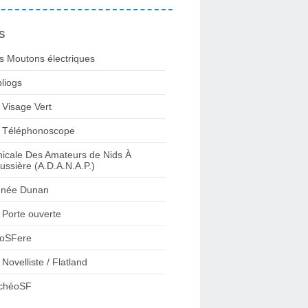
s
s Moutons électriques
bliogs
 Visage Vert
 Téléphonoscope
icale Des Amateurs de Nids À
ussière (A.D.A.N.A.P.)
née Dunan
 Porte ouverte
oSFere
 Novelliste / Flatland
chéoSF