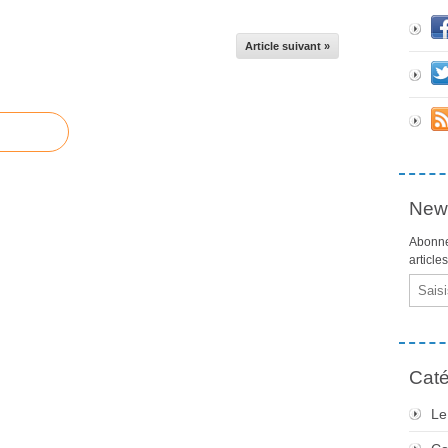
Article suivant »
News
Abonne
article
Email
Caté
Le