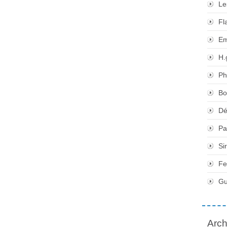
Le
Fl
Em
H.
Ph
Bo
Dé
Pa
Si
Fe
Gu
Arch