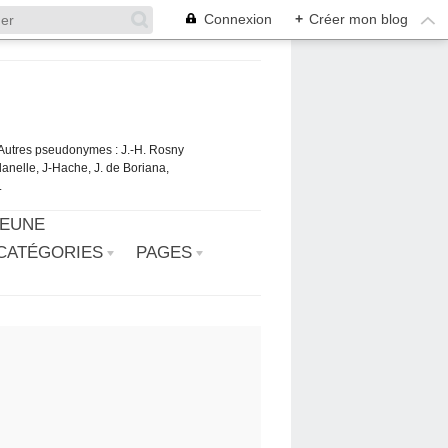
Connexion
+
Créer mon blog
. Autres pseudonymes : J.-H. Rosny
danelle, J-Hache, J. de Boriana,
.
JEUNE
CATÉGORIES
PAGES