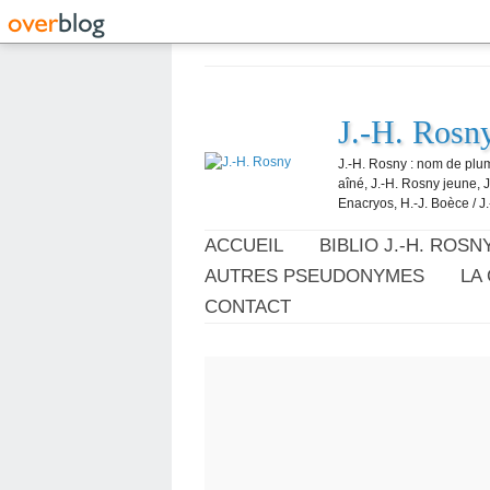
J.-H. Rosn
J.-H. Rosny : nom de plum
aîné, J.-H. Rosny jeune, 
Enacryos, H.-J. Boèce / J.
ACCUEIL
BIBLIO J.-H. ROSN
AUTRES PSEUDONYMES
LA
CONTACT