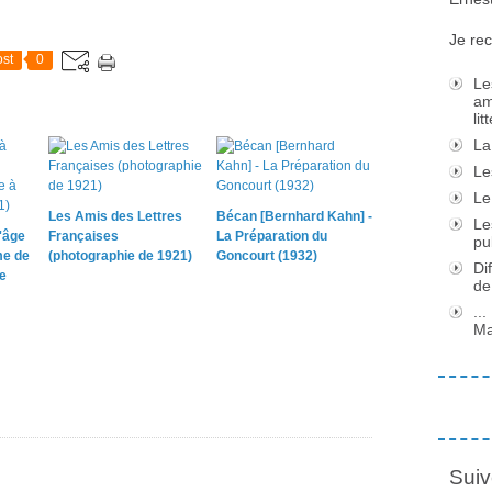
Je rec
st
0
Le
am
li
La
Le
Le
Les Amis des Lettres
Bécan [Bernhard Kahn] -
Le
l'âge
Françaises
La Préparation du
pu
me de
(photographie de 1921)
Goncourt (1932)
Di
de
de
..
Ma
Suiv