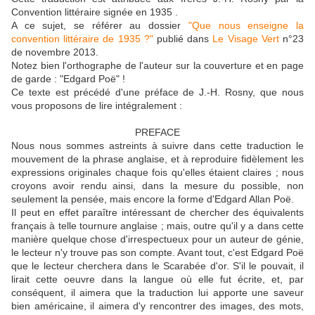
Convention littéraire signée en 1935 .
A ce sujet, se référer au dossier
"Que nous enseigne la
convention littéraire de 1935 ?"
publié dans
Le Visage Vert
n°23
de novembre 2013.
Notez bien l'orthographe de l'auteur sur la couverture et en page
de garde : "Edgard Poë" !
Ce texte est précédé d'une préface de J.-H. Rosny, que nous
vous proposons de lire intégralement :
PREFACE
Nous nous sommes astreints à suivre dans cette traduction le
mouvement de la phrase anglaise, et à reproduire fidèlement les
expressions originales chaque fois qu'elles étaient claires ; nous
croyons avoir rendu ainsi, dans la mesure du possible, non
seulement la pensée, mais encore la forme d'Edgard Allan Poë.
Il peut en effet paraître intéressant de chercher des équivalents
français à telle tournure anglaise ; mais, outre qu'il y a dans cette
manière quelque chose d'irrespectueux pour un auteur de génie,
le lecteur n'y trouve pas son compte. Avant tout, c'est Edgard Poë
que le lecteur cherchera dans le Scarabée d'or. S'il le pouvait, il
lirait cette oeuvre dans la langue où elle fut écrite, et, par
conséquent, il aimera que la traduction lui apporte une saveur
bien américaine, il aimera d'y rencontrer des images, des mots,