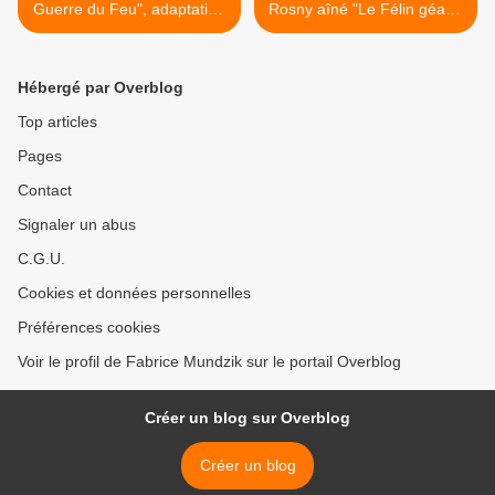
Guerre du Feu", adaptation
Rosny aîné "Le Félin géant"
B.D. dans Pif Gadget
(Bib. Verte) >
Hébergé par Overblog
Top articles
Pages
Contact
Signaler un abus
C.G.U.
Cookies et données personnelles
Préférences cookies
Voir le profil de Fabrice Mundzik sur le portail Overblog
Créer un blog sur Overblog
Créer un blog