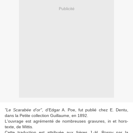
Publicité
"Le Scarabée d'or"
, d'
Edgar A. Poe, fut publié chez
E. Dentu,
dans la
Petite collection Guillaume,
en 1892.
L'ouvrage est agrémenté de nombreuses gravures, in et hors-
texte,
de Mittis.
Cette traduction est attribuée
aux frères J.-H. Rosny
par la