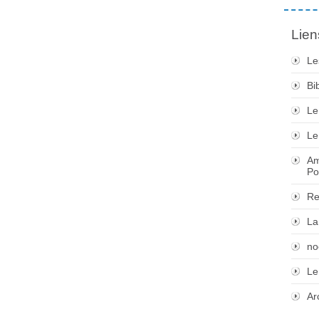
Lien
Le
Bi
Le
Le
Am
Po
Re
La
no
Le
Ar