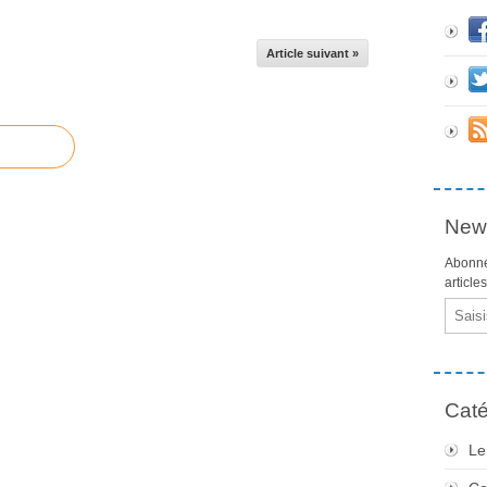
Article suivant »
News
Abonne
article
Email
Caté
Le