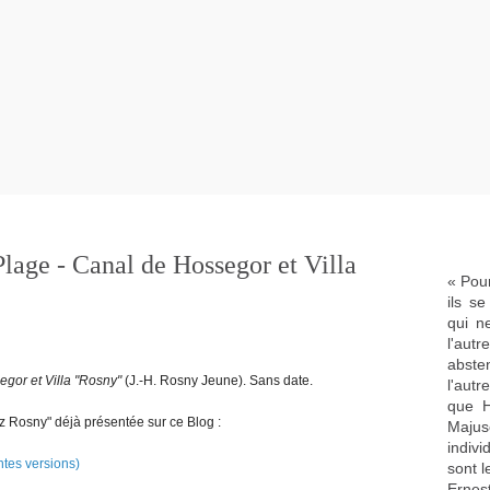
lage - Canal de Hossegor et Villa
« Pour
ils s
qui n
l'aut
abste
gor et Villa "Rosny"
(J.-H. Rosny Jeune). Sans date.
l'aut
que H
 Rosny" déjà présentée sur ce Blog :
Majus
indivi
ntes versions)
sont l
Ernes