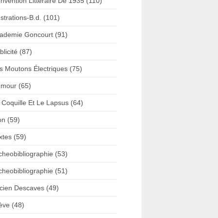
nvention Litteraire De 1935 (110)
lustrations-B.d. (101)
ademie Goncourt (91)
blicité (87)
s Moutons Électriques (75)
mour (65)
 Coquille Et Le Lapsus (64)
on (59)
xtes (59)
cheobibliographie (53)
cheobibliographie (51)
cien Descaves (49)
ève (48)