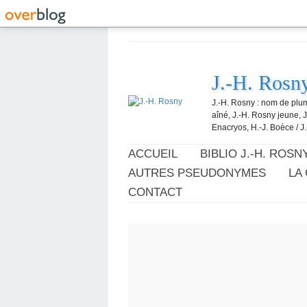
J.-H. Rosn
J.-H. Rosny : nom de plum
aîné, J.-H. Rosny jeune, 
Enacryos, H.-J. Boèce / J.
ACCUEIL
BIBLIO J.-H. ROSN
AUTRES PSEUDONYMES
LA
CONTACT