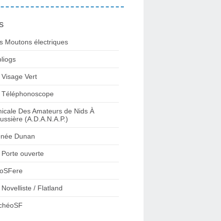
s
s Moutons électriques
bliogs
 Visage Vert
 Téléphonoscope
icale Des Amateurs de Nids À
ussière (A.D.A.N.A.P.)
née Dunan
 Porte ouverte
oSFere
 Novelliste / Flatland
chéoSF