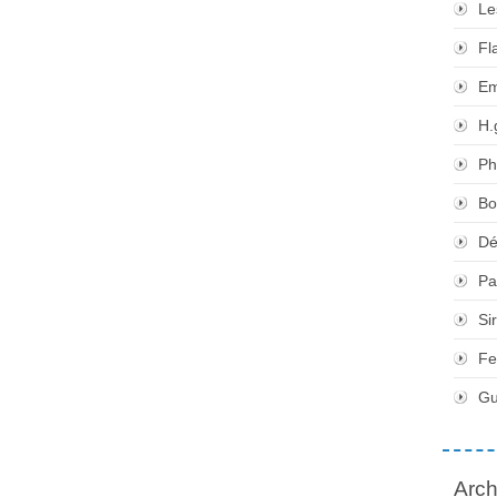
Le
Fl
Em
H.
Ph
Bo
Dé
Pa
Si
Fe
Gu
Arch