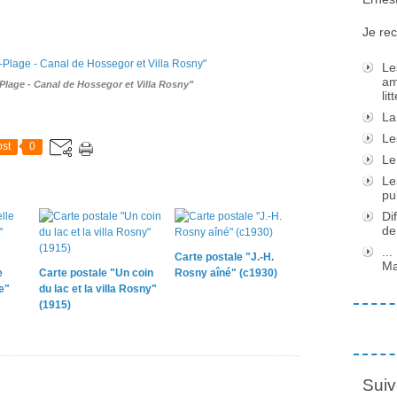
Je rec
Le
am
Plage - Canal de Hossegor et Villa Rosny"
li
La
Le
st
0
Le
Le
pu
Di
de
..
Carte postale "J.-H.
Ma
e
Carte postale "Un coin
Rosny aîné" (c1930)
e"
du lac et la villa Rosny"
(1915)
Suiv