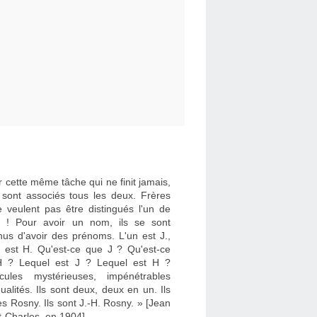
 cette même tâche qui ne finit jamais,
e sont associés tous les deux. Frères
e veulent pas être distingués l'un de
re ! Pour avoir un nom, ils se sont
nus d'avoir des prénoms. L'un est J.,
re est H. Qu'est-ce que J ? Qu'est-ce
 ? Lequel est J ? Lequel est H ?
cules mystérieuses, impénétrables
dualités. Ils sont deux, deux en un. Ils
es Rosny. Ils sont J.-H. Rosny. » [Jean
t-Charles, en 1904]