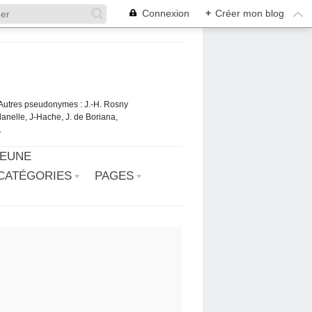
Connexion
+
Créer mon blog
. Autres pseudonymes : J.-H. Rosny
danelle, J-Hache, J. de Boriana,
.
JEUNE
CATÉGORIES
PAGES