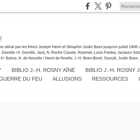
y
e utilisé par les frères Joseph Henri et Séraphin Justin Boex jusqu'en juillet 1908
J. Darville / A. Darville, Jack, N. Roche Claude, Raismet, Louis Fredey, Jacques Sol
-H. Boèce, H. de Nosville / Henri de Noville, J.-H. Boex-Borel, Souryâ, Justin Boex..
Y
BIBLIO J.-H. ROSNY AÎNÉ
BIBLIO J.-H. ROSNY 
 GUERRE DU FEU
ALLUSIONS
RESSOURCES