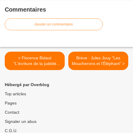
Commentaires
Ajouter un commentaire
< Florence Bidaut
Brève : Jules Jouy "Les
"L'écriture de la judéité
Moucherons et l’Éléphant" >
dans 'Vérité' d'Emile Zola"
(Lettres Modernes - 2014)
Hébergé par Overblog
Top articles
Pages
Contact
Signaler un abus
C.G.U.