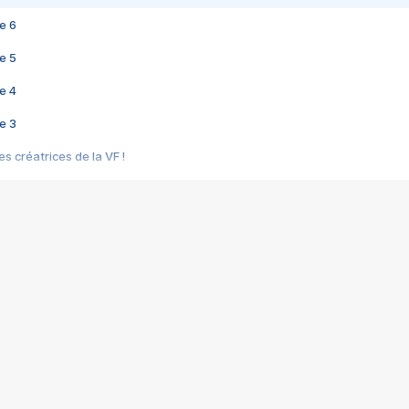
e 6
e 5
e 4
e 3
s créatrices de la VF !
e 2
e 1
e Mektoub My Love arrive enfin ! Rencontre avec Shaïn Boumedine et Sal
i : après Toni en famille
elle réalise le bouleversant Dites lui que je l'aime
ais ! Rencontre autour de Vie privée de Rebecca Zlotowski
 de Marguerite, Grave... Rencontre avec Ella Rumpf