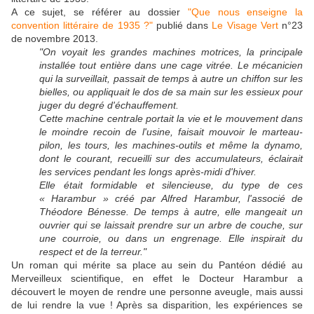
A ce sujet, se référer au dossier
"Que nous enseigne la
convention littéraire de 1935 ?"
publié dans
Le Visage Vert
n°23
de novembre 2013.
"On voyait les grandes machines motrices, la principale
installée tout entière dans une cage vitrée. Le mécanicien
qui la surveillait, passait de temps à autre un chiffon sur les
bielles, ou appliquait le dos de sa main sur les essieux pour
juger du degré d'échauffement.
Cette machine centrale portait la vie et le mouvement dans
le moindre recoin de l'usine, faisait mouvoir le marteau-
pilon, les tours, les machines-outils et même la dynamo,
dont le courant, recueilli sur des accumulateurs, éclairait
les services pendant les longs après-midi d'hiver.
Elle était formidable et silencieuse, du type de ces
« Harambur » créé par Alfred Harambur, l'associé de
Théodore Bénesse. De temps à autre, elle mangeait un
ouvrier qui se laissait prendre sur un arbre de couche, sur
une courroie, ou dans un engrenage. Elle inspirait du
respect et de la terreur."
Un roman qui mérite sa place au sein du Pantéon dédié au
Merveilleux scientifique, en effet le Docteur Harambur a
découvert le moyen de rendre une personne aveugle, mais aussi
de lui rendre la vue ! Après sa disparition, les expériences se