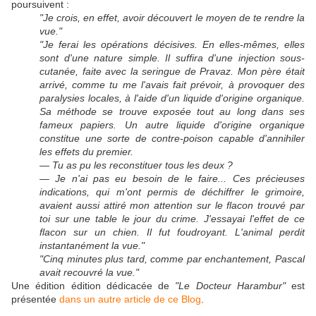
poursuivent :
"Je crois, en effet, avoir découvert le moyen de te rendre la
vue."
"Je ferai les opérations décisives. En elles-mêmes, elles
sont d'une nature simple. Il suffira d'une injection sous-
cutanée, faite avec la seringue de Pravaz. Mon père était
arrivé, comme tu me l'avais fait prévoir, à provoquer des
paralysies locales, à l'aide d'un liquide d'origine organique.
Sa méthode se trouve exposée tout au long dans ses
fameux papiers. Un autre liquide d'origine organique
constitue une sorte de contre-poison capable d'annihiler
les effets du premier.
— Tu as pu les reconstituer tous les deux ?
— Je n'ai pas eu besoin de le faire... Ces précieuses
indications, qui m'ont permis de déchiffrer le grimoire,
avaient aussi attiré mon attention sur le flacon trouvé par
toi sur une table le jour du crime. J'essayai l'effet de ce
flacon sur un chien. Il fut foudroyant. L'animal perdit
instantanément la vue."
"Cinq minutes plus tard, comme par enchantement, Pascal
avait recouvré la vue.
"
Une édition édition dédicacée de
"Le Docteur Harambur"
est
présentée
dans un autre article de ce Blog
.