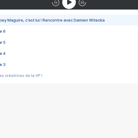
bey Maguire, c'est lui ! Rencontre avec Damien Witecka
e 6
e 5
e 4
e 3
s créatrices de la VF !
e 2
e 1
e Mektoub My Love arrive enfin ! Rencontre avec Shaïn Boumedine et Sal
i : après Toni en famille
elle réalise le bouleversant Dites lui que je l'aime