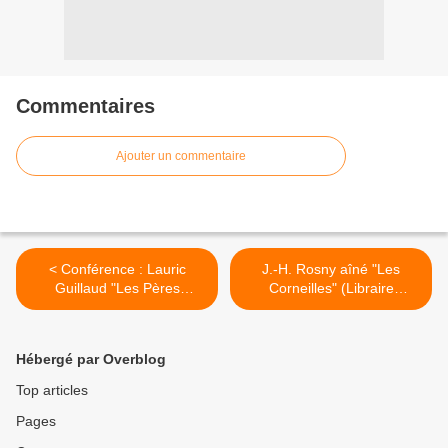
Commentaires
Ajouter un commentaire
< Conférence : Lauric
J.-H. Rosny aîné "Les
Guillaud "Les Pères
Corneilles" (Libraire
fondateurs" (19 avril 2014)
Moderne - 1888) [Dédicacé]
>
Hébergé par Overblog
Top articles
Pages