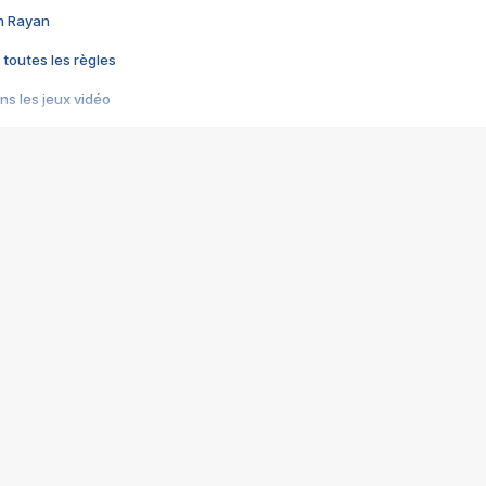
im Rayan
 toutes les règles
s les jeux vidéo
us choquant de Rockstar ? - Le scandale BULLY
e plus moche de Steam
du RÊVE tourne au CAUCHEMAR
pendant 8 heures
it… à tort
umiliés par un jeu vidéo
ire - Final Fantasy 8
ti un empire - Age of Empires
story DOFUS