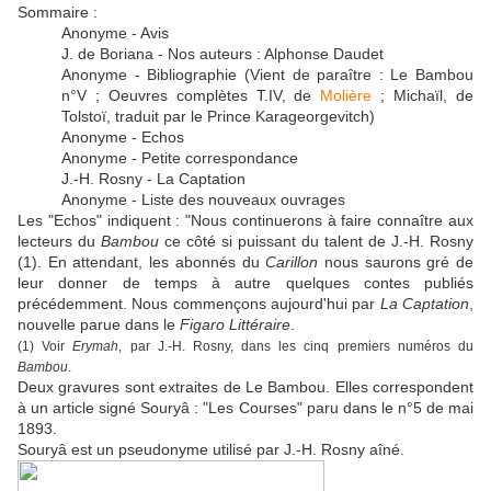
Sommaire :
Anonyme - Avis
J. de Boriana - Nos auteurs : Alphonse Daudet
Anonyme - Bibliographie (Vient de paraître : Le Bambou
n°V ; Oeuvres complètes T.IV, de
Molière
; Michaïl, de
Tolstoï, traduit par le Prince Karageorgevitch)
Anonyme - Echos
Anonyme - Petite correspondance
J.-H. Rosny - La Captation
Anonyme - Liste des nouveaux ouvrages
Les "Echos" indiquent : "Nous continuerons à faire connaître aux
lecteurs du
Bambou
ce côté si puissant du talent de J.-H. Rosny
(1). En attendant, les abonnés du
Carillon
nous saurons gré de
leur donner de temps à autre quelques contes publiés
précédemment. Nous commençons aujourd'hui par
La Captation
,
nouvelle parue dans le
Figaro Littéraire
.
(1) Voir
Erymah
, par J.-H. Rosny, dans les cinq premiers numéros du
Bambou
.
Deux gravures sont extraites de Le Bambou. Elles correspondent
à un article signé Souryâ : "Les Courses" paru dans le n°5 de mai
1893.
Souryâ est un pseudonyme utilisé par J.-H. Rosny aîné.