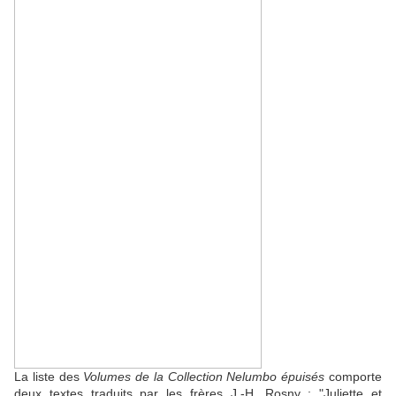
La liste des
Volumes de la Collection Nelumbo épuisés
comporte
deux textes traduits par les frères J.-H. Rosny : ‎"Juliette et