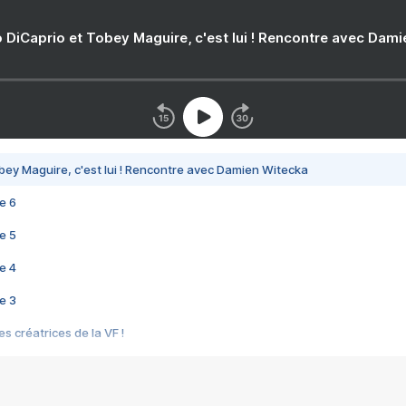
 DiCaprio et Tobey Maguire, c'est lui ! Rencontre avec Dam
bey Maguire, c'est lui ! Rencontre avec Damien Witecka
e 6
e 5
e 4
e 3
s créatrices de la VF !
e 2
e 1