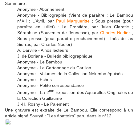
Sommaire :
Anonyme - Abonnement
Anonyme - Bibliographie (Vient de paraître : Le Bambou
n°XII ; L'Avril, par
Paul Margueritte
; Sous presse (pour
paraître en juillet) : La Frontière, par Jules Claretie ;
Séraphine (Souvenirs de Jeunesse), par
Charles Nodier
;
Sous presse (pour paraître prochainement) : Inès de las
Sierras, par Charles Nodier)
A. Darville - A nos lecteurs
J. de Boriana - Bulletin bibliographique
Anonyme - Le Bambou
Anonyme - Le Cartonnage du Carillon
Anonyme - Volumes de la Collection Nelumbo épuisés.
Anonyme - Echos
Anonyme - Petite correspondance
me
Anonyme - La 2
Exposition des Aquarelles Originales de
la Collection Guillaume
J.-H. Rosny - Le Paiement
Une gravure est extraite de Le Bambou. Elle correspond à un
article signé Souryâ : "Les Abattoirs" paru dans le n°12.