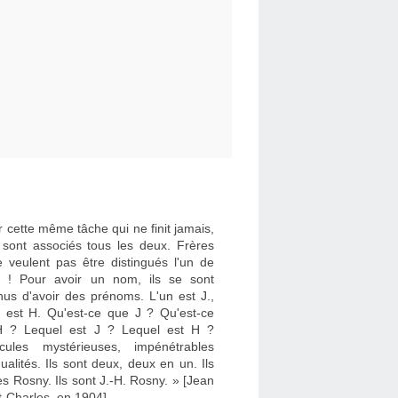
 cette même tâche qui ne finit jamais,
e sont associés tous les deux. Frères
e veulent pas être distingués l'un de
re ! Pour avoir un nom, ils se sont
nus d'avoir des prénoms. L'un est J.,
re est H. Qu'est-ce que J ? Qu'est-ce
 ? Lequel est J ? Lequel est H ?
cules mystérieuses, impénétrables
dualités. Ils sont deux, deux en un. Ils
es Rosny. Ils sont J.-H. Rosny. » [Jean
t-Charles, en 1904]