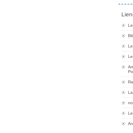
Lien
Le
Bi
Le
Le
Am
Po
Re
La
no
Le
Ar