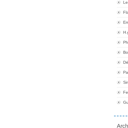
Le
Fl
Em
H.
Ph
Bo
Dé
Pa
Si
Fe
Gu
Arch