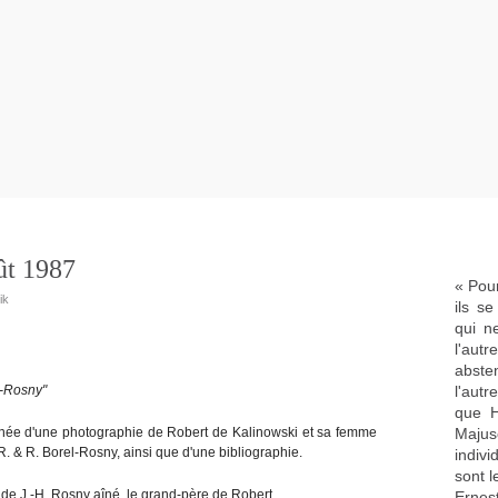
ût 1987
« Pour
ik
ils s
qui n
l'aut
abste
l-Rosny"
l'aut
que H
née d'une photographie de Robert de Kalinowski et sa femme
Majus
& R. Borel-Rosny, ainsi que d'une bibliographie.
indivi
sont l
 de J.-H. Rosny aîné, le grand-père de Robert.
Ernes