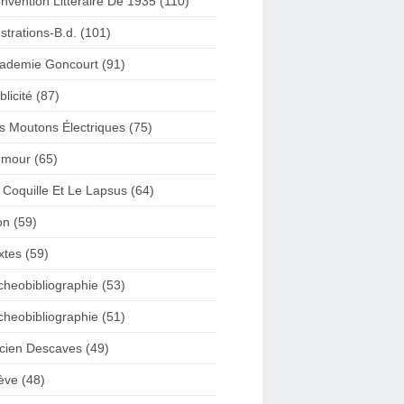
nvention Litteraire De 1935 (110)
lustrations-B.d. (101)
ademie Goncourt (91)
blicité (87)
s Moutons Électriques (75)
mour (65)
 Coquille Et Le Lapsus (64)
on (59)
xtes (59)
cheobibliographie (53)
cheobibliographie (51)
cien Descaves (49)
ève (48)