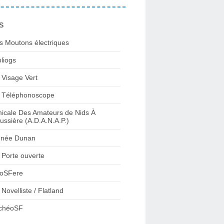
s
s Moutons électriques
bliogs
 Visage Vert
 Téléphonoscope
icale Des Amateurs de Nids À
ussière (A.D.A.N.A.P.)
née Dunan
 Porte ouverte
oSFere
 Novelliste / Flatland
chéoSF