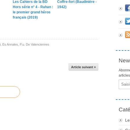
Les Cahiers de la BD
Coffre-fort (Baudinière -
Hors série n° 4 - Rahan :
1942)
le premier grand héros
français (2019)
i
,
Es Annales
,
P.u. De Valenciennes
News
Article suivant »
Abonne
article
Email
Caté
Le