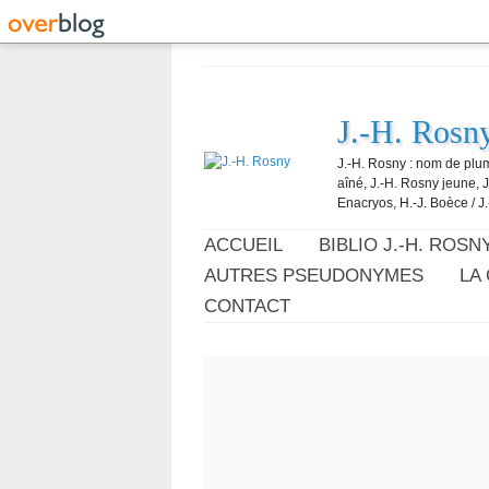
J.-H. Rosn
J.-H. Rosny : nom de plum
aîné, J.-H. Rosny jeune, 
Enacryos, H.-J. Boèce / J.
ACCUEIL
BIBLIO J.-H. ROSN
AUTRES PSEUDONYMES
LA
CONTACT