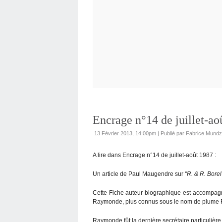
Encrage n°14 de juillet-ao
13 Février 2013, 14:00pm
|
Publié par Fabrice Mundz
A lire dans Encrage n°14 de juillet-août 1987 :
Un article de Paul Maugendre sur
"R. & R. Bore
Cette Fiche auteur biographique est accompag
Raymonde, plus connus sous le nom de plume R. 
Raymonde fût la dernière secrétaire particulière