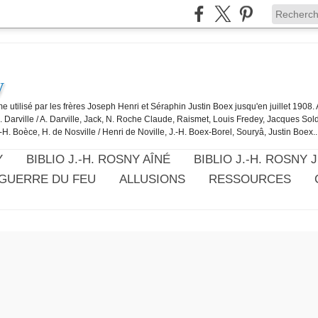
y
e utilisé par les frères Joseph Henri et Séraphin Justin Boex jusqu'en juillet 1908
J. Darville / A. Darville, Jack, N. Roche Claude, Raismet, Louis Fredey, Jacques Sol
-H. Boèce, H. de Nosville / Henri de Noville, J.-H. Boex-Borel, Souryâ, Justin Boex..
Y
BIBLIO J.-H. ROSNY AÎNÉ
BIBLIO J.-H. ROSNY 
 GUERRE DU FEU
ALLUSIONS
RESSOURCES