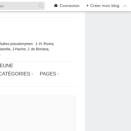
Connexion
+
Créer mon blog
. Autres pseudonymes : J.-H. Rosny
danelle, J-Hache, J. de Boriana,
.
JEUNE
CATÉGORIES
PAGES