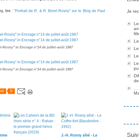
y, lire :
"Portrait de R. & R. Borel-Rosny" sur le Blog de Paul
Je rec
Le
am
li
La
-Rosny" in Encrage n°14 de juillet-août 1987
Le
Le
Le
pu
-Rosny" in Encrage n°14 de juillet-août 1987
Di
de
..
st
0
Ma
Suiv
mine
J.-H. Rosny aîné - Le