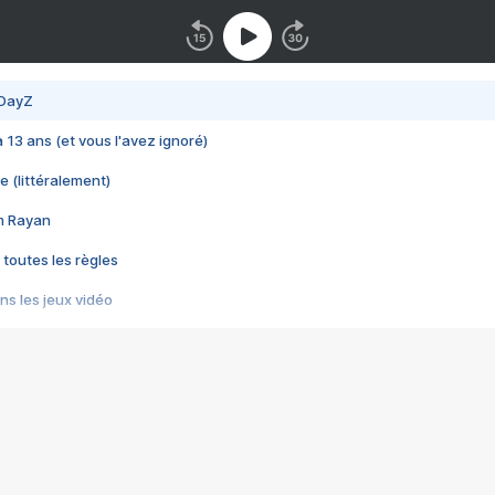
 DayZ
 a 13 ans (et vous l'avez ignoré)
e (littéralement)
im Rayan
 toutes les règles
s les jeux vidéo
us choquant de Rockstar ? - Le scandale BULLY
e plus moche de Steam
du RÊVE tourne au CAUCHEMAR
pendant 8 heures