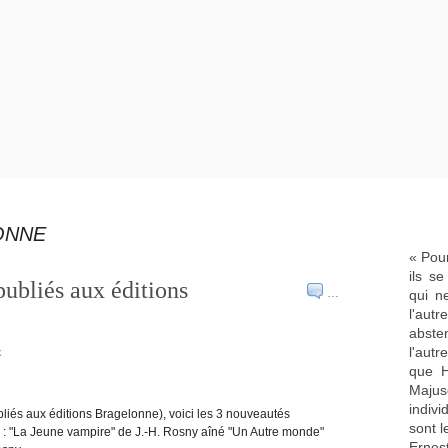
ONNE
« Pour
ils s
ubliés aux éditions
…
qui n
l'aut
abste
l'aut
k
que H
Majus
indivi
iés aux éditions Bragelonne), voici les 3 nouveautés
sont l
: "La Jeune vampire" de J.-H. Rosny aîné "Un Autre monde"
Ernes