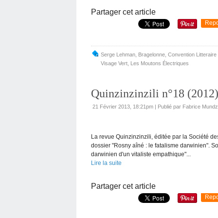
Partager cet article
Repo
Serge Lehman
,
Bragelonne
,
Convention Litterair
Visage Vert
,
Les Moutons Électriques
Quinzinzinzili n°18 (2012
21 Février 2013, 18:21pm
|
Publié par Fabrice Mundz
La revue Quinzinzinzili, éditée par la Société 
dossier "Rosny aîné : le fatalisme darwinien". 
darwinien d'un vitaliste empathique"...
Lire la suite
Partager cet article
Repo