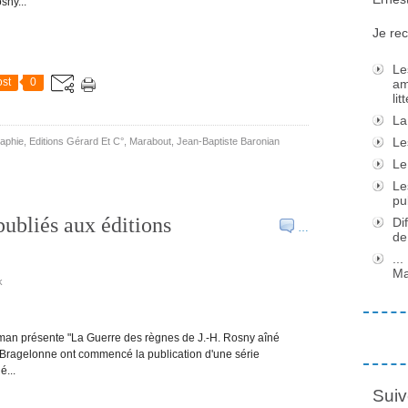
sny...
Je rec
Le
st
0
am
li
La
Le
raphie
,
Editions Gérard Et C°
,
Marabout
,
Jean-Baptiste Baronian
Le
Le
pu
ubliés aux éditions
Di
…
de
..
Ma
k
ehman présente "La Guerre des règnes de J.-H. Rosny aîné
s Bragelonne ont commencé la publication d'une série
é...
Suiv