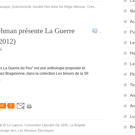
Co
anuque
,
Quinzinzinzili
,
Société Des Amis De Régis Messac
,
Crès
,
Il
Ac
ehman présente La Guerre
…
Pu
 2012)
Le
ik
Hu
La
us La Guerre du Feu" est une anthologie proposée et
ez Bragelonne, dans la collection Les trésors de la SF.
Pl
.
Te
Ar
st
0
Ar
Lu
le Et Le Lapsus
,
Convention Litteraire De 1935
,
La Brigade
Br
Visage Vert
,
Les Moutons Électriques