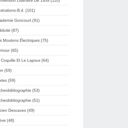
nvention Litteraire De 1935 (110)
lustrations-B.d. (101)
ademie Goncourt (91)
blicité (87)
s Moutons Électriques (75)
mour (65)
 Coquille Et Le Lapsus (64)
on (59)
xtes (59)
cheobibliographie (53)
cheobibliographie (51)
cien Descaves (49)
ève (48)