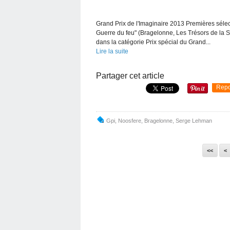
Grand Prix de l'Imaginaire 2013 Premières sélec
Guerre du feu" (Bragelonne, Les Trésors de la 
dans la catégorie Prix spécial du Grand...
Lire la suite
Partager cet article
Repo
Gpi
,
Noosfere
,
Bragelonne
,
Serge Lehman
<<
<