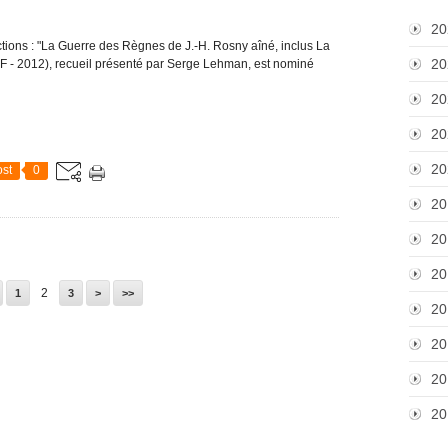
20
tions : "La Guerre des Règnes de J.-H. Rosny aîné, inclus La
20
SF - 2012), recueil présenté par Serge Lehman, est nominé
20
20
20
st
0
20
20
20
2
1
3
>
>>
20
20
20
20