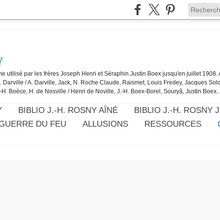
y
e utilisé par les frères Joseph Henri et Séraphin Justin Boex jusqu'en juillet 1908
J. Darville / A. Darville, Jack, N. Roche Claude, Raismet, Louis Fredey, Jacques Sol
-H. Boèce, H. de Nosville / Henri de Noville, J.-H. Boex-Borel, Souryâ, Justin Boex..
Y
BIBLIO J.-H. ROSNY AÎNÉ
BIBLIO J.-H. ROSNY 
 GUERRE DU FEU
ALLUSIONS
RESSOURCES