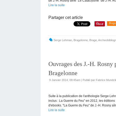
de J.-H. Rosny aîné "Le Cataclysme" de J.-H. Ro
Lire la suite
Partager cet article
Repo
Serge Lehman
,
Bragelonne
,
Brage
,
Archeobibliog
Ouvrages des J.-H. Rosny p
Bragelonne
9 Janvier 2014, 09:45am
|
Publié par Fabrice Mundzi
Suite à la publication de l'anthologie Serge L
inclus : La Guerre du Feu" en 2012, les édition
d'ebooks. "La Guerre du Feu" de J.-H. Rosny aîn
Lire la suite