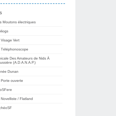
s
s Moutons électriques
bliogs
 Visage Vert
 Téléphonoscope
icale Des Amateurs de Nids À
ussière (A.D.A.N.A.P.)
née Dunan
 Porte ouverte
oSFere
 Novelliste / Flatland
chéoSF