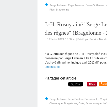
Serge Lehman
,
Regis Messac
,
Jean-Guillaume L
Plon
,
Bragelonne
J.-H. Rosny aîné "Serge L
des règnes" (Bragelonne -
15 Février 2013, 13:30pm
|
Publié par Fabrice Mundz
"La Guerre des règnes de J.-H. Rosny aîné incl
présentée par Serge Lehman. Elle fut publiée ch
L'achevé d'imprimer indique avril 2011 (!!!) pour..
Lire la suite
Partager cet article
Repo
Serge Lehman
,
Jean-Baptiste Baronian
,
La Coquil
Chimerique
,
Bragelonne
,
Crès
,
Astronautique
,
Le 