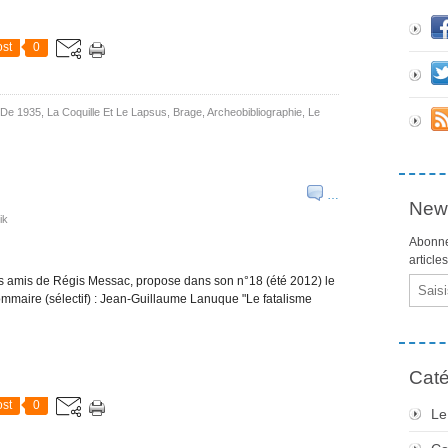
st
0
e De 1935
,
La Coquille Et Le Lapsus
,
Brage
,
Archeobibliographie
,
Le
)
…
News
ik
Abonne
article
des amis de Régis Messac, propose dans son n°18 (été 2012) le
Email
Sommaire (sélectif) : Jean-Guillaume Lanuque "Le fatalisme
Caté
st
0
Le