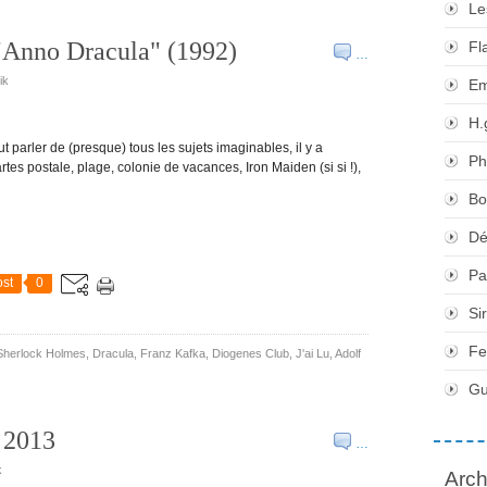
Le
"Anno Dracula" (1992)
Fl
…
ik
Em
H.
t parler de (presque) tous les sujets imaginables, il y a
Ph
tes postale, plage, colonie de vacances, Iron Maiden (si si !),
Bo
Dé
Pa
st
0
Si
Fe
Sherlock Holmes
,
Dracula
,
Franz Kafka
,
Diogenes Club
,
J'ai Lu
,
Adolf
Gu
e 2013
…
k
Arch