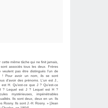
 cette même tâche qui ne finit jamais,
e sont associés tous les deux. Frères
e veulent pas être distingués l'un de
re ! Pour avoir un nom, ils se sont
nus d'avoir des prénoms. L'un est J.,
re est H. Qu'est-ce que J ? Qu'est-ce
 ? Lequel est J ? Lequel est H ?
cules mystérieuses, impénétrables
dualités. Ils sont deux, deux en un. Ils
es Rosny. Ils sont J.-H. Rosny. » [Jean
t-Charles, en 1904]