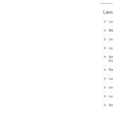
Lien
Le
Bi
Le
Le
Am
Po
Re
La
no
Le
Ar