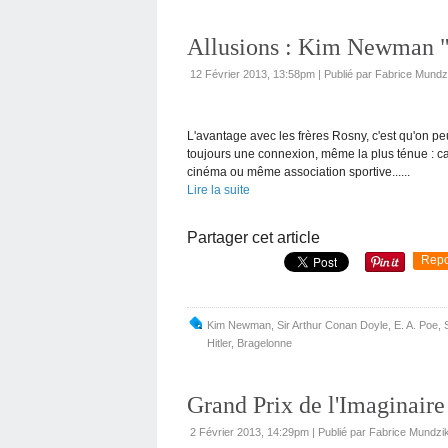
Allusions : Kim Newman 
12 Février 2013, 13:58pm
|
Publié par Fabrice Mundz
L'avantage avec les frères Rosny, c'est qu'on peu
toujours une connexion, même la plus ténue : car
cinéma ou même association sportive......
Lire la suite
Partager cet article
Repo
Kim Newman
,
Sir Arthur Conan Doyle
,
E. A. Poe
,
Hitler
,
Bragelonne
Grand Prix de l'Imaginair
2 Février 2013, 14:29pm
|
Publié par Fabrice Mundzi