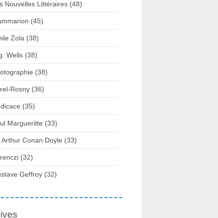
s Nouvelles Littéraires (48)
ammarion (45)
ile Zola (38)
g. Wells (38)
otographie (38)
rel-Rosny (36)
dicace (35)
ul Margueritte (33)
r Arthur Conan Doyle (33)
renczi (32)
stave Geffroy (32)
ives