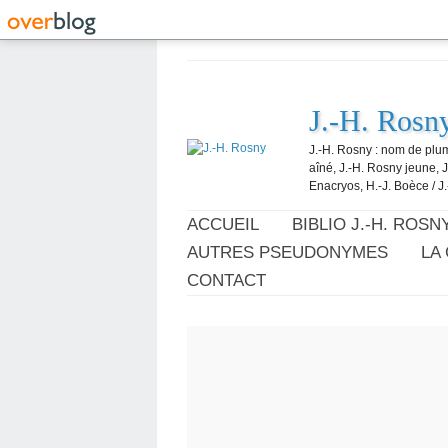
J.-H. Rosn
J.-H. Rosny : nom de plum
aîné, J.-H. Rosny jeune, 
Enacryos, H.-J. Boèce / J.
ACCUEIL
BIBLIO J.-H. ROSN
AUTRES PSEUDONYMES
LA
CONTACT