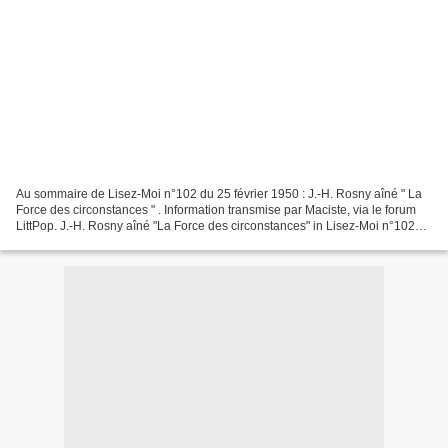
Au sommaire de Lisez-Moi n°102 du 25 février 1950 : J.-H. Rosny aîné " La
Force des circonstances " . Information transmise par Maciste, via le forum
LittPop. J.-H. Rosny aîné "La Force des circonstances" in Lisez-Moi n°102
(1950) J.-H. Rosny aîné "La...