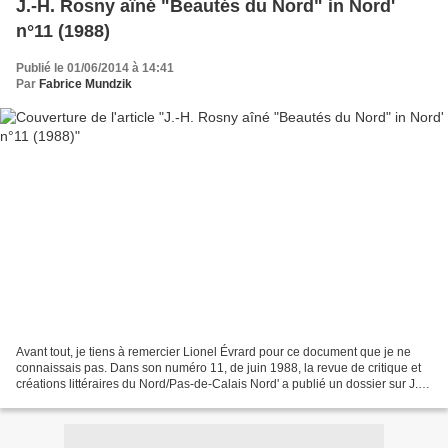
J.-H. Rosny aîné "Beautés du Nord" in Nord'
n°11 (1988)
Publié le 01/06/2014 à 14:41
Par
Fabrice Mundzik
Avant tout, je tiens à remercier Lionel Évrard pour ce document que je ne
connaissais pas. Dans son numéro 11, de juin 1988, la revue de critique et
créations littéraires du Nord/Pas-de-Calais Nord' a publié un dossier sur J.-
H. Rosny aîné. Il est composé...