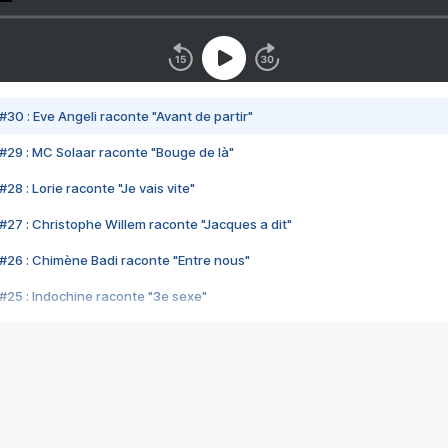
#30 : Eve Angeli raconte "Avant de partir"
#29 : MC Solaar raconte "Bouge de là"
28 : Lorie raconte "Je vais vite"
#27 : Christophe Willem raconte "Jacques a dit"
#26 : Chimène Badi raconte "Entre nous"
#25 : Indochine raconte "3e sexe"
#24 : Zaho raconte "C'est chelou"
#23 : Patrick Bruel raconte "Au café des délices"
#22 : Kyo raconte "Le chemin"
#21 : Nolwenn Leroy raconte "Cassé"