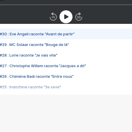
#30 : Eve Angeli raconte "Avant de partir"
#29 : MC Solaar raconte "Bouge de là"
28 : Lorie raconte "Je vais vite"
#27 : Christophe Willem raconte "Jacques a dit"
#26 : Chimène Badi raconte "Entre nous"
#25 : Indochine raconte "3e sexe"
#24 : Zaho raconte "C'est chelou"
#23 : Patrick Bruel raconte "Au café des délices"
#22 : Kyo raconte "Le chemin"
#21 : Nolwenn Leroy raconte "Cassé"