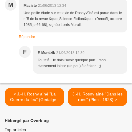
M
Maciste
21/06/2013 12:34
Une petite étude sur ce texte de Rosny Aîné est parue dans le
n°5 de la revue &quot;Science-Fiction&quot; (Denoël, octobre
1985, p.66-68), signée Lorris Murail.
Répondre
F
F. Mundzik
21/06/2013 12:39
Toutafé ! Je dois l'avoir quelque part... mon
classement laisse (un peu) à désirer... ;)
< J.-H. Rosny aîné "La
J.-H. Rosny aîné "Dans les
Guerre du feu" (Gedalge -
rues" (Plon - 1928) >
1955) [grand cartonnage
beige]
Hébergé par Overblog
Top articles