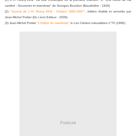
carrière - Souvenirs et interviews" de Georges Bourdon (Baudinière - 1926)
(2)
"Journal de J.-H. Rosny Aîné - Cahiers 1880-1897"
, édition établie et annotée par
Jean-Michel Pottier (Du Lérot Editeur - 2008).
(3) Jean-Michel Pottier
"L’ombre du manifeste"
in Les Cahiers naturalistes n°70 (1996).
Publicité