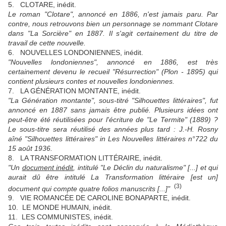
5. CLOTARE, inédit.
Le roman "Clotare", annoncé en 1886, n'est jamais paru. Par
contre, nous retrouvons bien un personnage se nommant Clotare
dans "La Sorcière" en 1887. Il s'agit certainement du titre de
travail de cette nouvelle.
6. NOUVELLES LONDONIENNES, inédit.
"Nouvelles londoniennes", annoncé en 1886, est très
certainement devenu le recueil "Résurrection" (Plon - 1895) qui
contient plusieurs contes et nouvelles londoniennes.
7. LA GÉNÉRATION MONTANTE, inédit.
"La Génération montante", sous-titré "Silhouettes littéraires", fut
annoncé en 1887 sans jamais être publié. Plusieurs idées ont
peut-être été réutilisées pour l'écriture de "Le Termite" (1889) ?
Le sous-titre sera réutilisé des années plus tard : J.-H. Rosny
aîné "Silhouettes littéraires" in Les Nouvelles littéraires n°722 du
15 août 1936.
8. LA TRANSFORMATION LITTÉRAIRE, inédit.
"Un
document inédit
, intitulé "Le Déclin du naturalisme" [...] et qui
aurait dû être intitulé La Transformation littéraire [est un]
(3)
document qui compte quatre folios manuscrits [...]"
9. VIE ROMANCÉE DE CAROLINE BONAPARTE, inédit.
10. LE MONDE HUMAIN, inédit.
11. LES COMMUNISTES, inédit.