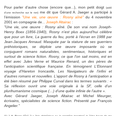
Pour parler d'autre chose (encore que...), mon petit doigt
(aidé
me dit que Gérard A. Jaeger a participé à
d'une recherche sur le net)
l'émission
"Une vie, une œuvre : Rosny aîné"
du 4 novembre
2001 en compagnie de...
Joseph Altairac
:
"Une vie, une œuvre : Rosny aîné. De son vrai nom Joseph-
Henry Boex (1856-1940), Rosny n'est plus aujourd'hui célèbre
que pour un livre, La guerre du feu, porté à l'écran en 1988 par
Jean-Jacques Annaud. Masquée par la stature de ses guerriers
préhistoriques, se déploie une œuvre imposante où se
conjuguent romans naturalistes, sentimentaux, historiques et
surtout de science fiction. Rosny, ce que l'on sait moins, est en
effet avec Jules Verne et Maurice Renard, un des pères de
l'anticipation scientifique française. En témoignent L'Etonnant
voyage d'Hareton Ironcastle, Les Navigateurs de l'infini et
d'autres romans et nouvelles. L'apport de Rosny à l'anticipation a
été bien résumé par Philippe Curval dans les termes suivants : «
Sa réflexion ouvrit une voie originale à la SF, celle d'un
plurihumanisme cosmique (…) d'une quête infinie de l'autre ».
Avec Gérard Jaeger, Joseph Altairac et Michel Meurger,
écrivains, spécialistes de science fiction. Présenté par François
Angelier."
(1) J.-H. Rosny Aîné "La Joie chimérique ou la première insertion" in "Une heure de ma