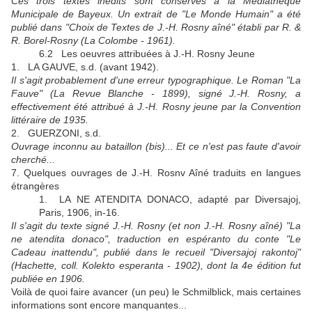
Ces trois textes inédits sont conservés à la Médiathèque
Municipale de Bayeux. Un extrait de "Le Monde Humain" a été
publié dans "Choix de Textes de J.-H. Rosny aîné" établi par R. &
R. Borel-Rosny (La Colombe - 1961).
6.2 Les oeuvres attribuées à J.-H. Rosny Jeune
1. LA GAUVE, s.d. (avant 1942).
Il s'agit probablement d'une erreur typographique. Le Roman "La
Fauve" (La Revue Blanche - 1899), signé J.-H. Rosny, a
effectivement été attribué à J.-H. Rosny jeune par la Convention
littéraire de 1935.
2. GUERZONI, s.d.
Ouvrage inconnu au bataillon (bis)... Et ce n'est pas faute d'avoir
cherché...
7. Quelques ouvrages de J.-H. Rosnv Aîné traduits en langues
étrangères
1. LA NE ATENDITA DONACO, adapté par Diversajoj,
Paris, 1906, in-16.
Il s'agit du texte signé J.-H. Rosny (et non J.-H. Rosny aîné) "La
ne atendita donaco", traduction en espéranto du conte "Le
Cadeau inattendu", publié dans le recueil "Diversajoj rakontoj"
(Hachette, coll. Kolekto esperanta - 1902), dont la 4e édition fut
publiée en 1906.
Voilà de quoi faire avancer (un peu) le Schmilblick, mais certaines
informations sont encore manquantes...