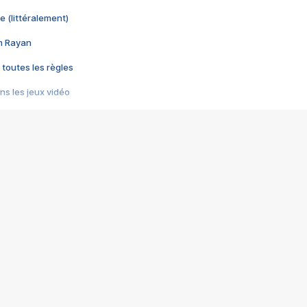
e (littéralement)
im Rayan
 toutes les règles
s les jeux vidéo
us choquant de Rockstar ? - Le scandale BULLY
e plus moche de Steam
du RÊVE tourne au CAUCHEMAR
pendant 8 heures
it… à tort
umiliés par un jeu vidéo
ire - Final Fantasy 8
ti un empire - Age of Empires