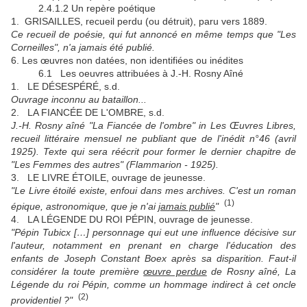
2.4.1.2 Un repère poétique
1. GRISAILLES, recueil perdu (ou détruit), paru vers 1889.
Ce recueil de poésie, qui fut annoncé en même temps que "Les
Corneilles", n'a jamais été publié.
6. Les œuvres non datées, non identifiées ou inédites
6.1 Les oeuvres attribuées à J.-H. Rosny Aîné
1. LE DÉSESPÉRÉ, s.d.
Ouvrage inconnu au bataillon...
2. LA FIANCÉE DE L'OMBRE, s.d.
J.-H. Rosny aîné "La Fiancée de l'ombre" in Les Œuvres Libres,
recueil littéraire mensuel ne publiant que de l'inédit n°46 (avril
1925). Texte qui sera réécrit pour former le dernier chapitre de
"Les Femmes des autres" (Flammarion - 1925).
3. LE LIVRE ÉTOILE, ouvrage de jeunesse.
"Le Livre étoilé existe, enfoui dans mes archives. C'est un roman
(1)
épique, astronomique, que je n'ai
jamais publié
"
4. LA LÉGENDE DU ROI PÉPIN, ouvrage de jeunesse.
"Pépin Tubicx […] personnage qui eut une influence décisive sur
l'auteur, notamment en prenant en charge l'éducation des
enfants de Joseph Constant Boex après sa disparition. Faut-il
considérer la toute première
œuvre perdue
de Rosny aîné, La
Légende du roi Pépin, comme un hommage indirect à cet oncle
(2)
providentiel ?"