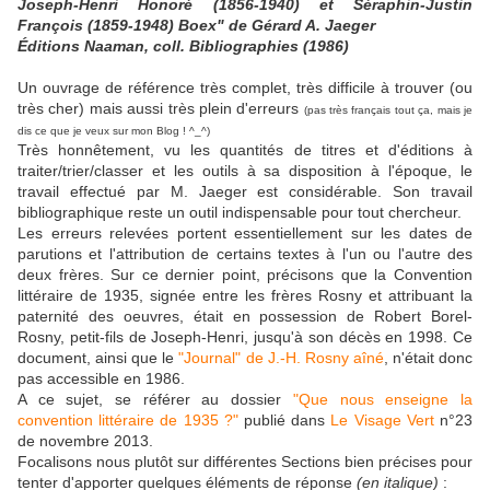
Joseph-Henri Honoré (1856-1940) et Séraphin-Justin
François (1859-1948) Boex" de Gérard A. Jaeger
Éditions Naaman, coll. Bibliographies (1986)
Un ouvrage de référence très complet, très difficile à trouver (ou
très cher) mais aussi très plein d'erreurs
(pas très français tout ça, mais je
dis ce que je veux sur mon Blog ! ^_^)
Très honnêtement, vu les quantités de titres et d'éditions à
traiter/trier/classer et les outils à sa disposition à l'époque, le
travail effectué par M. Jaeger est considérable. Son travail
bibliographique reste un outil indispensable pour tout chercheur.
Les erreurs relevées portent essentiellement sur les dates de
parutions et l'attribution de certains textes à l'un ou l'autre des
deux frères. Sur ce dernier point, précisons que la Convention
littéraire de 1935, signée entre les frères Rosny et attribuant la
paternité des oeuvres, était en possession de Robert Borel-
Rosny, petit-fils de Joseph-Henri, jusqu'à son décès en 1998. Ce
document, ainsi que le
"Journal" de J.-H. Rosny aîné
, n'était donc
pas accessible en 1986.
A ce sujet, se référer au dossier
"Que nous enseigne la
convention littéraire de 1935 ?"
publié dans
Le Visage Vert
n°23
de novembre 2013.
Focalisons nous plutôt sur différentes Sections bien précises pour
tenter d'apporter quelques éléments de réponse
(en italique)
: